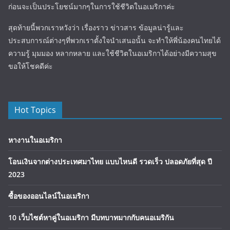
ก่อนจะเป็นประโยชน์มากๆในการใช้ชีวิตในอเมริกาค่ะ
สุดท้ายนี้พวกเราหวังว่า เรื่องราว ข่าวสาร ข้อมูลน่ารู้และ
ประสบการณ์ต่างๆที่พวกเราตั้งใจนำเสนอนั้น จะทำให้พี่น้องคนไทยได้
ความรู้ มุมมอง หลากหลาย และใช้ชีวิตในอเมริกาได้อย่างมีความสุข
ขอให้โชคดีค่ะ
Hot Topics
หางานในอเมริกา
โอนเงินจากต่างประเทศมาไทย แบบไหนดี รวดเร็ว ปลอดภัยที่สุด ปี
2023
ซื้อของออนไลน์ในอเมริกา
10 เว็บไซต์หาคู่ในอเมริกา มีบทบาทมากกับคนอเมริกัน