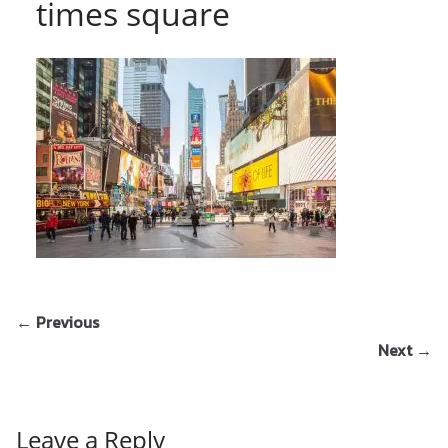
times square
← Previous
Next →
Leave a Reply