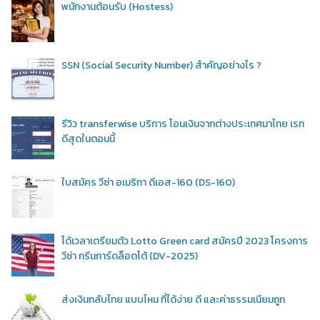
พนักงานต้อนรับ (Hostess)
SSN (Social Security Number) สำคัญอย่างไร ?
รีวิว transferwise บริการ โอนเงินจากต่างประเทศมาไทย เรท
ดีสุดในตอนนี้
ใบสมัคร วีซ่า อเมริกา ดีเอส-160 (DS-160)
ได้เวลาเตรียมตัว Lotto Green card สมัครปี 2023 โครงการ
วีซ่า กรีนการ์ดล็อตโต้ (DV-2025)
ส่งเงินกลับไทย แบบไหน ที่ได้ง่าย ดี และค่าธรรมเนียมถูก