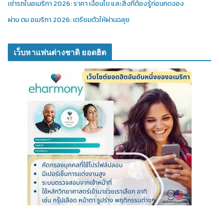
เช่ารถในอเมริกา 2026: ราคา เงื่อนไข และสิ่งที่ต้องรู้ก่อนกดจอง
ผ่าน ตม อเมริกา 2026: เตรียมตัวให้ผ่านฉลุย
เว็บหาแฟนต่างชาติ ยอดฮิต