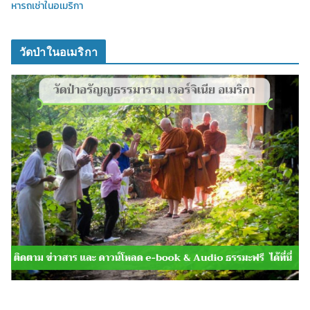
หารถเช่าในอเมริกา
วัดป่าในอเมริกา