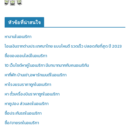
หัวข้อที่น่าสนใจ
หางานในอเมริกา
โอนเงินจากต่างประเทศมาไทย แบบไหนดี รวดเร็ว ปลอดภัยที่สุด ปี 2023
ซื้อของออนไลน์ในอเมริกา
10 เว็บไซต์หาคู่ในอเมริกา มีบทบาทมากกับคนอเมริกัน
หาที่พัก บ้านเช่า,อพาร์ทเมนต์ในอเมริกา
หาโรงแรมราคาถูกในอเมริกา
หา ตั๋วเครื่องบินราคาถูกในอเมริกา
หาคูปอง ส่วนลดในอเมริกา
ซื้อประกันรถในอเมริกา
ซื้อ/ขายรถในอเมริกา