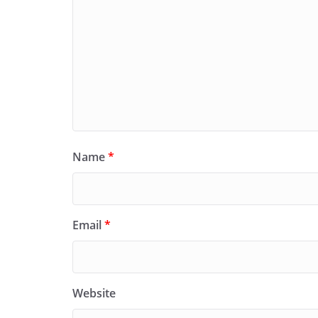
Name
*
Email
*
Website