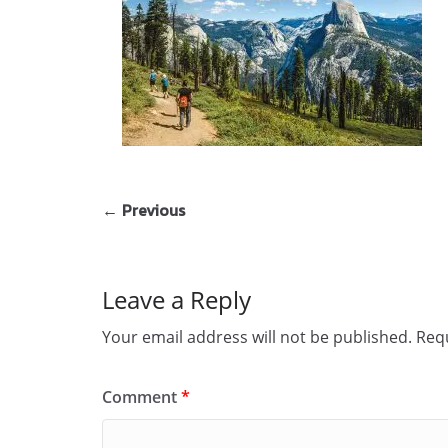
← Previous
Leave a Reply
Your email address will not be published.
Requ
Comment
*