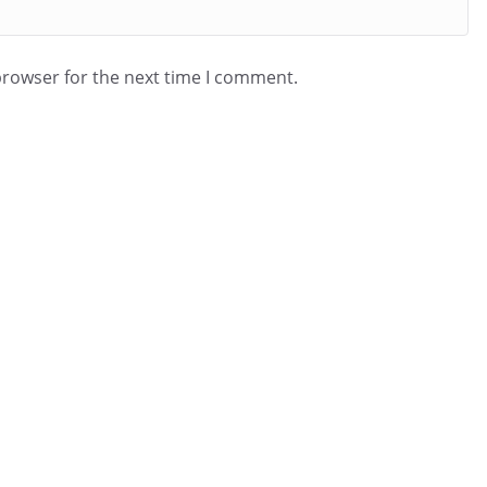
browser for the next time I comment.