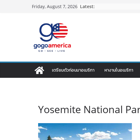
Skip
Latest:
Friday, August 7, 2026
to
content
เตรียมตัวก่อนมาอเมริกา
หางานในอเมริกา
Yosemite National Pa