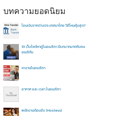
บทความยอดนิยม
โอนเงินจากต่างประเทศมาไทย วิธีไหนคุ้มสุด?
10 เว็บไซต์หาคู่ในอเมริกา มีบทบาทมากกับคน
อเมริกัน
หางานในอเมริกา
อากาศ และ เวลา ในอเมริกา
พนักงานต้อนรับ (Hostess)