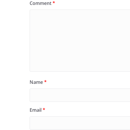
Comment
*
Name
*
Email
*