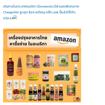
เดินทางในประเทศอเมริกา (Domestic)
มีส่วนลดพิเสษจาก
CheapOAir สูงสุด $24 เหรียญ คลิ้ก Link นี้แล้วใช้โค้ด:
USA24