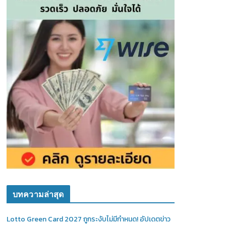
บทความล่าสุด
Lotto Green Card 2027 ถูกระงับไม่มีกำหนด! อัปเดตข่าว