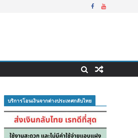
บริการโอนเงินจากต่างประเทศกลับไทย