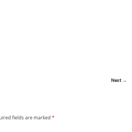
Next →
ired fields are marked
*