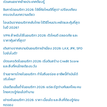
ด่วนคนอยากย้ายประเทศต้องรู้
ซิมการ์ดอเมริกา 2026: ใช้ยี่ห้อไหนดีที่สุด? เปรียบเทียบ
ครบจบในบทความเดียว
โอนเงินจากอเมริกากลับไทย ใช้วิธีไหนประหยัดและคุ้มที่สุด
ในปี 2026?
VPN สำหรับใช้ในอเมริกา 2026: ตัวไหนดี ปลอดภัย และ
ราคาคุ้มค่าที่สุด?
เดินทางจากสนามบินอเมริกาเข้าเมือง 2026: LAX, JFK, SFO
ไปยังไงดี?
บัตรเครดิตในอเมริกา 2026: เริ่มต้นสร้าง Credit Score
และสิ่งที่คนไทยต้องระวัง
ร้านอาหารไทยในอเมริกา: ทำไมถึงอร่อย อาชีพนี้ทำเงินได้
จริงไหม?
เงินเดือนขั้นต่ำในอเมริกา 2026: แต่ละรัฐต่างกันแค่ไหน คน
ไทยควรรู้ก่อนไปทำงาน
เช่ารถในอเมริกา 2026: ราคา เงื่อนไข และสิ่งที่ต้องรู้ก่อน
กดจอง