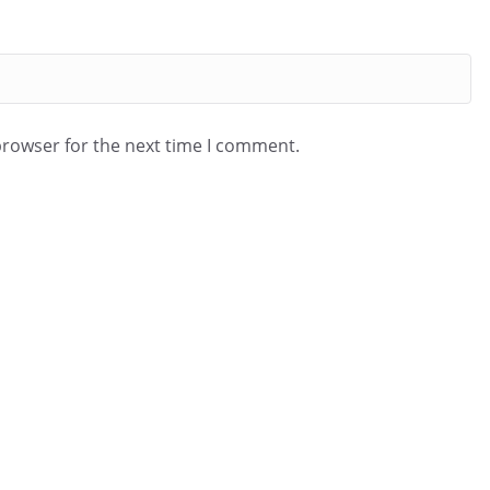
browser for the next time I comment.