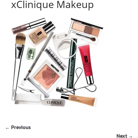
xClinique Makeup
← Previous
Next →