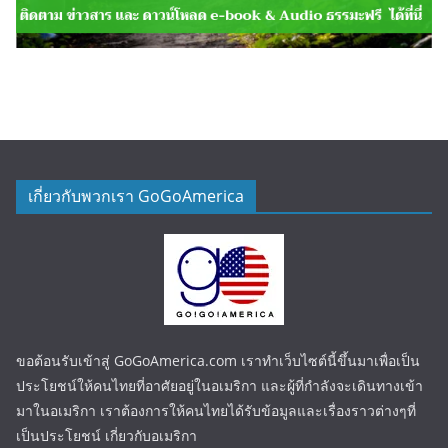
เกี่ยวกับพวกเรา GoGoAmerica
ขอต้อนรับเข้าสู่ GoGoAmerica.com เราทำเว็บไซต์นี้ขึ้นมาเพื่อเป็น
ประโยชน์ให้คนไทยที่อาศัยอยู่ในอเมริกา และผู้ที่กำลังจะเดินทางเข้า
มาในอเมริกา เราต้องการให้คนไทยได้รับข้อมูลและเรื่องราวต่างๆที่
เป็นประโยชน์ เกี่ยวกับอเมริกา