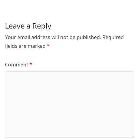
Leave a Reply
Your email address will not be published.
Required
fields are marked
*
Comment
*