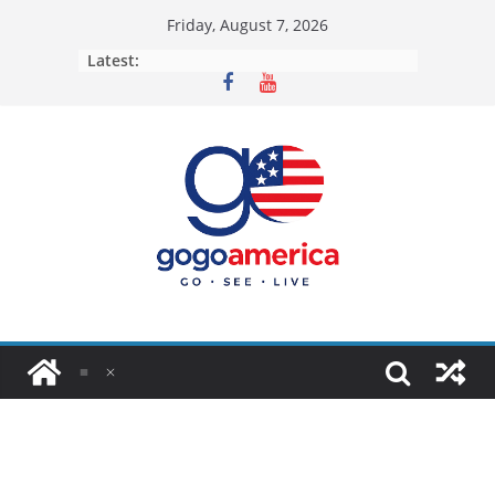
Skip
Friday, August 7, 2026
to
Latest:
content