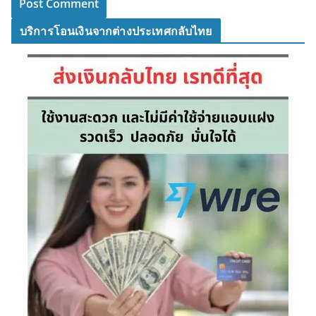
บริการโอนเงินจากต่างประเทศกลับไทย