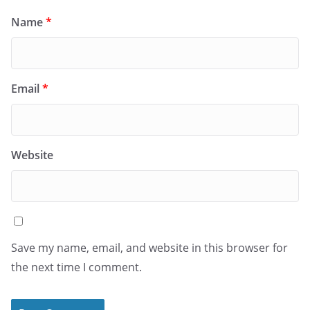
Name
*
Email
*
Website
Save my name, email, and website in this browser for
the next time I comment.