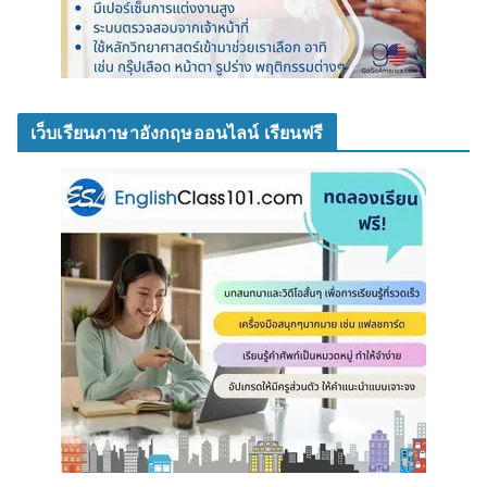
เว็บเรียนภาษาอังกฤษออนไลน์ เรียนฟรี