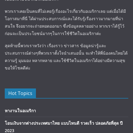
พวกเราเคยเป็นคนที่ไม่เคยรู้เรื่องอะไรเกี่ยวกับอเมริกาเลย แต่เมื่อได้มี
โอกาสมาที่นี่ ได้ผ่านประสบการณ์และได้รับรู้เรื่องราวมากมายที่น่า
สนใจ จึงอยากจะถ่ายทอดออกมา ซึ่งข้อมูลหลายอย่าง หากเราได้รู้ไว้
ก่อนจะเป็นประโยชน์มากๆในการใช้ชีวิตในอเมริกาค่ะ
สุดท้ายนี้พวกเราหวังว่า เรื่องราว ข่าวสาร ข้อมูลน่ารู้และ
ประสบการณ์ต่างๆที่พวกเราตั้งใจนำเสนอนั้น จะทำให้พี่น้องคนไทยได้
ความรู้ มุมมอง หลากหลาย และใช้ชีวิตในอเมริกาได้อย่างมีความสุข
ขอให้โชคดีค่ะ
Hot Topics
หางานในอเมริกา
โอนเงินจากต่างประเทศมาไทย แบบไหนดี รวดเร็ว ปลอดภัยที่สุด ปี
2023