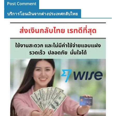
บริการโอนเงินจากต่างประเทศกลับไทย