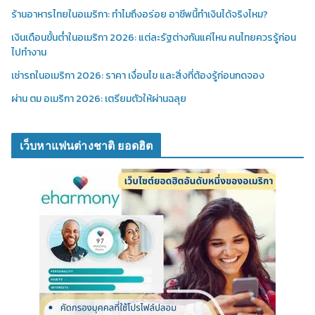
ร้านอาหารไทยในอเมริกา: ทำไมถึงอร่อย อาชีพนี้ทำเงินได้จริงไหม?
เงินเดือนขั้นต่ำในอเมริกา 2026: แต่ละรัฐต่างกันแค่ไหน คนไทยควรรู้ก่อน
ไปทำงาน
เช่ารถในอเมริกา 2026: ราคา เงื่อนไข และสิ่งที่ต้องรู้ก่อนกดจอง
ผ่าน ตม อเมริกา 2026: เตรียมตัวให้ผ่านฉลุย
เว็บหาแฟนต่างชาติ ยอดฮิต