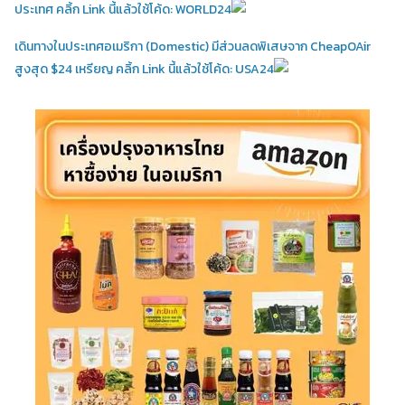
ประเทศ คลิ้ก Link นี้แล้วใช้โค้ด: WORLD24
เดินทางในประเทศอเมริกา (Domestic)
มีส่วนลดพิเสษจาก CheapOAir
สูงสุด $24 เหรียญ คลิ้ก Link นี้แล้วใช้โค้ด: USA24