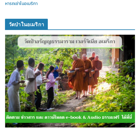
หารถเช่าในอเมริกา
วัดป่าในอเมริกา