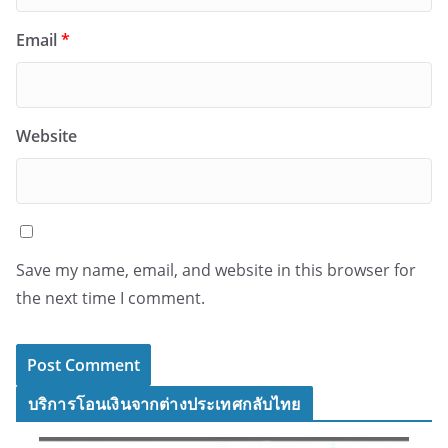
Email
*
Website
Save my name, email, and website in this browser for
the next time I comment.
บริการโอนเงินจากต่างประเทศกลับไทย