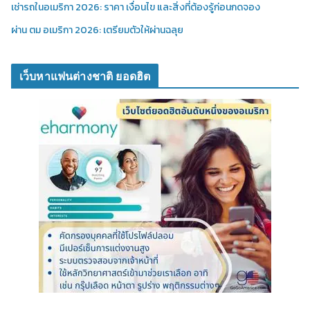
เช่ารถในอเมริกา 2026: ราคา เงื่อนไข และสิ่งที่ต้องรู้ก่อนกดจอง
ผ่าน ตม อเมริกา 2026: เตรียมตัวให้ผ่านฉลุย
เว็บหาแฟนต่างชาติ ยอดฮิต