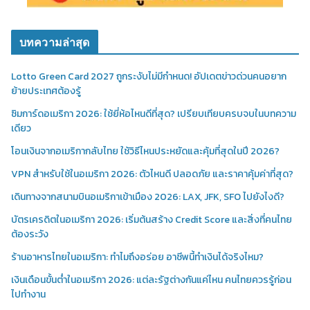
บทความล่าสุด
Lotto Green Card 2027 ถูกระงับไม่มีกำหนด! อัปเดตข่าวด่วนคนอยาก
ย้ายประเทศต้องรู้
ซิมการ์ดอเมริกา 2026: ใช้ยี่ห้อไหนดีที่สุด? เปรียบเทียบครบจบในบทความ
เดียว
โอนเงินจากอเมริกากลับไทย ใช้วิธีไหนประหยัดและคุ้มที่สุดในปี 2026?
VPN สำหรับใช้ในอเมริกา 2026: ตัวไหนดี ปลอดภัย และราคาคุ้มค่าที่สุด?
เดินทางจากสนามบินอเมริกาเข้าเมือง 2026: LAX, JFK, SFO ไปยังไงดี?
บัตรเครดิตในอเมริกา 2026: เริ่มต้นสร้าง Credit Score และสิ่งที่คนไทย
ต้องระวัง
ร้านอาหารไทยในอเมริกา: ทำไมถึงอร่อย อาชีพนี้ทำเงินได้จริงไหม?
เงินเดือนขั้นต่ำในอเมริกา 2026: แต่ละรัฐต่างกันแค่ไหน คนไทยควรรู้ก่อน
ไปทำงาน