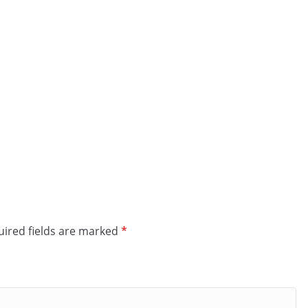
ired fields are marked
*