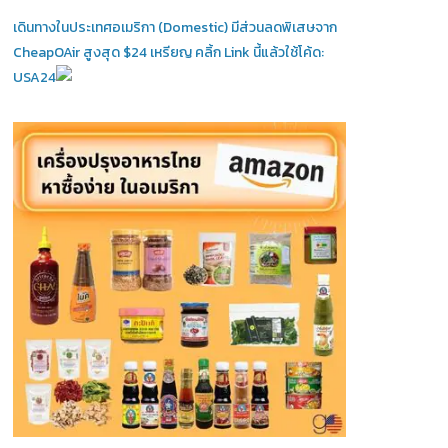
เดินทางในประเทศอเมริกา (Domestic)
มีส่วนลดพิเสษจาก
CheapOAir สูงสุด $24 เหรียญ คลิ้ก Link นี้แล้วใช้โค้ด:
USA24