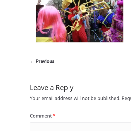
← Previous
Leave a Reply
Your email address will not be published.
Requ
Comment
*