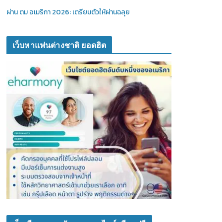
ผ่าน ตม อเมริกา 2026: เตรียมตัวให้ผ่านฉลุย
เว็บหาแฟนต่างชาติ ยอดฮิต