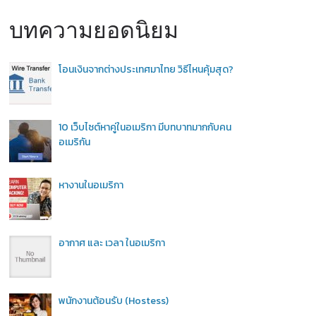
บทความยอดนิยม
โอนเงินจากต่างประเทศมาไทย วิธีไหนคุ้มสุด?
10 เว็บไซต์หาคู่ในอเมริกา มีบทบาทมากกับคน
อเมริกัน
หางานในอเมริกา
อากาศ และ เวลา ในอเมริกา
พนักงานต้อนรับ (Hostess)