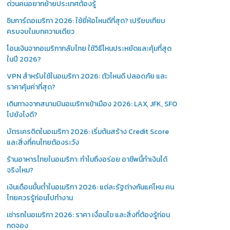
ด่วนคนอยากย้ายประเทศต้องรู้
ซิมการ์ดอเมริกา 2026: ใช้ยี่ห้อไหนดีที่สุด? เปรียบเทียบ
ครบจบในบทความเดียว
โอนเงินจากอเมริกากลับไทย ใช้วิธีไหนประหยัดและคุ้มที่สุด
ในปี 2026?
VPN สำหรับใช้ในอเมริกา 2026: ตัวไหนดี ปลอดภัย และ
ราคาคุ้มค่าที่สุด?
เดินทางจากสนามบินอเมริกาเข้าเมือง 2026: LAX, JFK, SFO
ไปยังไงดี?
บัตรเครดิตในอเมริกา 2026: เริ่มต้นสร้าง Credit Score
และสิ่งที่คนไทยต้องระวัง
ร้านอาหารไทยในอเมริกา: ทำไมถึงอร่อย อาชีพนี้ทำเงินได้
จริงไหม?
เงินเดือนขั้นต่ำในอเมริกา 2026: แต่ละรัฐต่างกันแค่ไหน คน
ไทยควรรู้ก่อนไปทำงาน
เช่ารถในอเมริกา 2026: ราคา เงื่อนไข และสิ่งที่ต้องรู้ก่อน
กดจอง