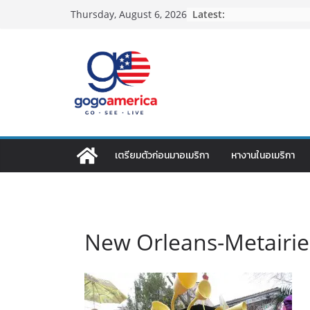
Skip
Latest:
Thursday, August 6, 2026
to
content
เตรียมตัวก่อนมาอเมริกา
หางานในอเมริกา
New Orleans-Metairie