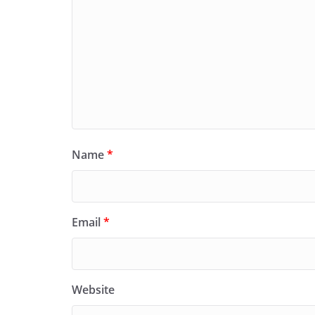
Name
*
Email
*
Website