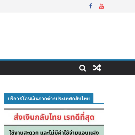
บริการโอนเงินจากต่างประเทศกลับไทย