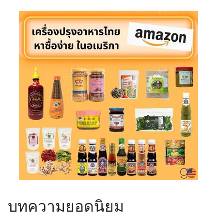
บทความยอดนิยม