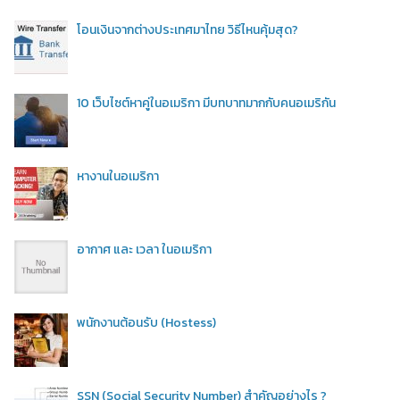
โอนเงินจากต่างประเทศมาไทย วิธีไหนคุ้มสุด?
10 เว็บไซต์หาคู่ในอเมริกา มีบทบาทมากกับคนอเมริกัน
หางานในอเมริกา
อากาศ และ เวลา ในอเมริกา
พนักงานต้อนรับ (Hostess)
SSN (Social Security Number) สำคัญอย่างไร ?