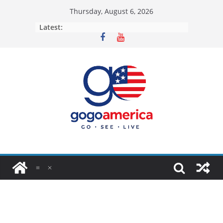
Skip
Thursday, August 6, 2026
to
Latest:
content