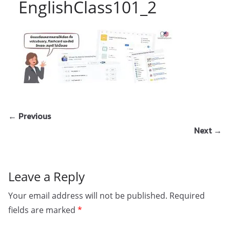
EnglishClass101_2
← Previous
Next →
Leave a Reply
Your email address will not be published.
Required
fields are marked
*