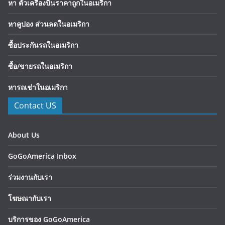
หา ตั๋วเครื่องบินราคาถูกในอเมริกา
หาคูปอง ส่วนลดในอเมริกา
ซื้อประกันรถในอเมริกา
ซื้อ/ขายรถในอเมริกา
หารถเช่าในอเมริกา
Contact US
About Us
GoGoAmerica Inbox
ร่วมงานกับเรา
โฆษณากับเรา
บริการของ GoGoAmerica