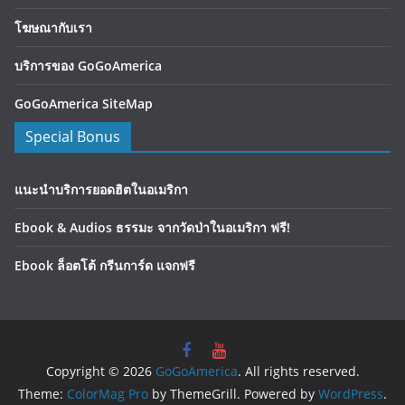
โฆษณากับเรา
บริการของ GoGoAmerica
GoGoAmerica SiteMap
Special Bonus
แนะนำบริการยอดฮิตในอเมริกา
Ebook & Audios ธรรมะ จากวัดป่าในอเมริกา ฟรี!
Ebook ล็อตโต้ กรีนการ์ด แจกฟรี
Copyright © 2026
GoGoAmerica
. All rights reserved.
Theme:
ColorMag Pro
by ThemeGrill. Powered by
WordPress
.