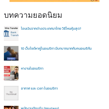
บทความยอดนิยม
โอนเงินจากต่างประเทศมาไทย วิธีไหนคุ้มสุด?
10 เว็บไซต์หาคู่ในอเมริกา มีบทบาทมากกับคนอเมริกัน
หางานในอเมริกา
อากาศ และ เวลา ในอเมริกา
พนักงานต้อนรับ (Hostess)