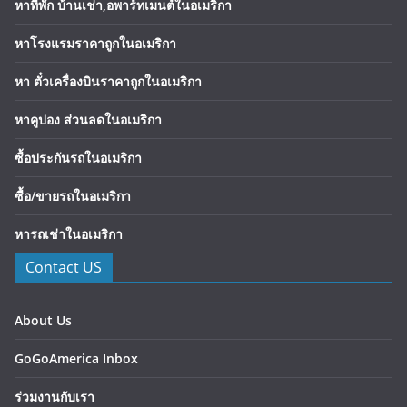
หาที่พัก บ้านเช่า,อพาร์ทเมนต์ในอเมริกา
หาโรงแรมราคาถูกในอเมริกา
หา ตั๋วเครื่องบินราคาถูกในอเมริกา
หาคูปอง ส่วนลดในอเมริกา
ซื้อประกันรถในอเมริกา
ซื้อ/ขายรถในอเมริกา
หารถเช่าในอเมริกา
Contact US
About Us
GoGoAmerica Inbox
ร่วมงานกับเรา