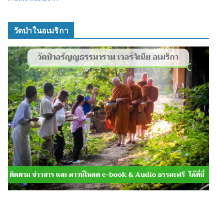
วัดป่าในอเมริกา