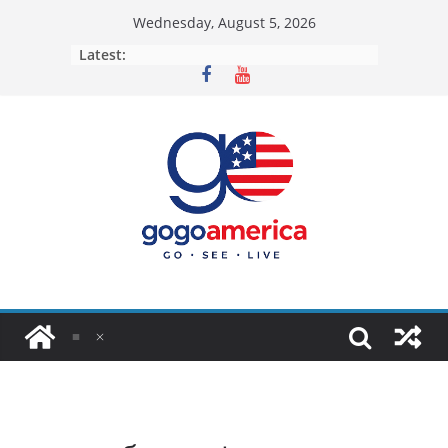
Skip
Wednesday, August 5, 2026
to
Latest:
content