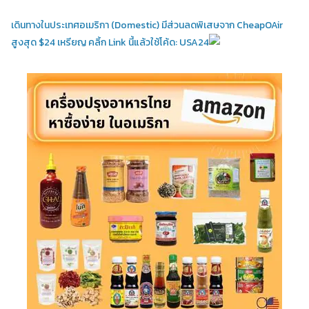
เดินทางในประเทศอเมริกา (Domestic)
มีส่วนลดพิเสษจาก CheapOAir
สูงสุด $24 เหรียญ คลิ้ก Link นี้แล้วใช้โค้ด: USA24