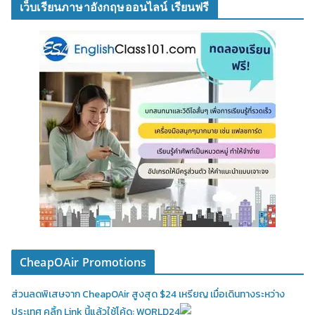
เว็บเรียนภาษาอังกฤษออนไลน์ เรียนฟรี
CheapOAir Promotions
ส่วนลดพิเสษจาก CheapOAir สูงสุด $24 เหรียญ เมื่อเดินทางระหว่าง
ประเทศ คลิ้ก Link นี้แล้วใช้โค้ด: WORLD24