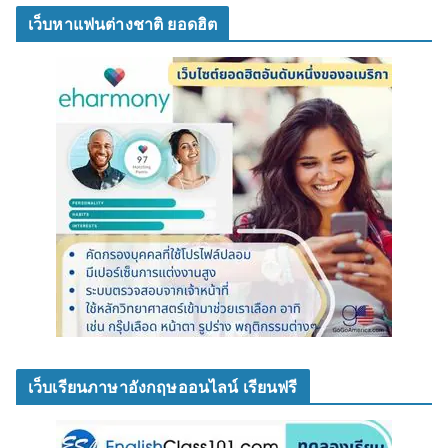
เว็บหาแฟนต่างชาติ ยอดฮิต
เว็บเรียนภาษาอังกฤษออนไลน์ เรียนฟรี