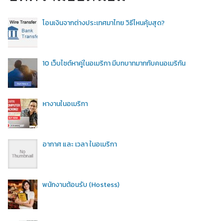
โอนเงินจากต่างประเทศมาไทย วิธีไหนคุ้มสุด?
10 เว็บไซต์หาคู่ในอเมริกา มีบทบาทมากกับคนอเมริกัน
หางานในอเมริกา
อากาศ และ เวลา ในอเมริกา
พนักงานต้อนรับ (Hostess)