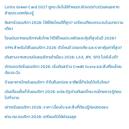
Lotto Green Card 2027 ถูกระงับไม่มีกำหนด! อัปเดตข่าวด่วนคนอยาก
ย้ายประเทศต้องรู้
ซิมการ์ดอเมริกา 2026: ใช้ยี่ห้อไหนดีที่สุด? เปรียบเทียบครบจบในบทความ
เดียว
โอนเงินจากอเมริกากลับไทย ใช้วิธีไหนประหยัดและคุ้มที่สุดในปี 2026?
VPN สำหรับใช้ในอเมริกา 2026: ตัวไหนดี ปลอดภัย และราคาคุ้มค่าที่สุด?
เดินทางจากสนามบินอเมริกาเข้าเมือง 2026: LAX, JFK, SFO ไปยังไงดี?
บัตรเครดิตในอเมริกา 2026: เริ่มต้นสร้าง Credit Score และสิ่งที่คนไทย
ต้องระวัง
ร้านอาหารไทยในอเมริกา: ทำไมถึงอร่อย อาชีพนี้ทำเงินได้จริงไหม?
เงินเดือนขั้นต่ำในอเมริกา 2026: แต่ละรัฐต่างกันแค่ไหน คนไทยควรรู้ก่อน
ไปทำงาน
เช่ารถในอเมริกา 2026: ราคา เงื่อนไข และสิ่งที่ต้องรู้ก่อนกดจอง
ผ่าน ตม อเมริกา 2026: เตรียมตัวให้ผ่านฉลุย