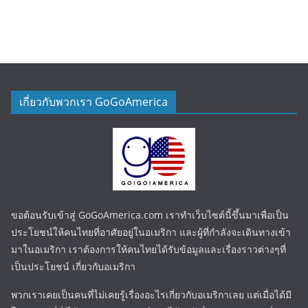
เกี่ยวกับพวกเรา GoGoAmerica
ขอต้อนรับเข้าสู่ GoGoAmerica.com เราทำเว็บไซต์นี้ขึ้นมาเพื่อเป็น
ประโยชน์ให้คนไทยที่อาศัยอยู่ในอเมริกา และผู้ที่กำลังจะเดินทางเข้า
มาในอเมริกา เราต้องการให้คนไทยได้รับข้อมูลและเรื่องราวต่างๆที่
เป็นประโยชน์ เกี่ยวกับอเมริกา
พวกเราเคยเป็นคนที่ไม่เคยรู้เรื่องอะไรเกี่ยวกับอเมริกาเลย แต่เมื่อได้มี