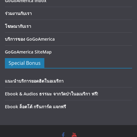
GoGoAmerica Inbox
ร่วมงานกับเรา
โฆษณากับเรา
บริการของ GoGoAmerica
GoGoAmerica SiteMap
Special Bonus
แนะนำบริการยอดฮิตในอเมริกา
Ebook & Audios ธรรมะ จากวัดป่าในอเมริกา ฟรี!
Ebook ล็อตโต้ กรีนการ์ด แจกฟรี