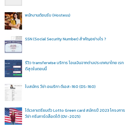
พนักงานต้อนรับ (Hostess)
SSN (Social Security Number) สำคัญอย่างไร ?
รีวิว transferwise บริการ โอนเงินจากต่างประเทศมาไทย เรท
ดีสุดในตอนนี้
ใบสมัคร วีซ่า อเมริกา ดีเอส-160 (DS-160)
ได้เวลาเตรียมตัว Lotto Green card สมัครปี 2023 โครงการ
วีซ่า กรีนการ์ดล็อตโต้ (DV-2025)