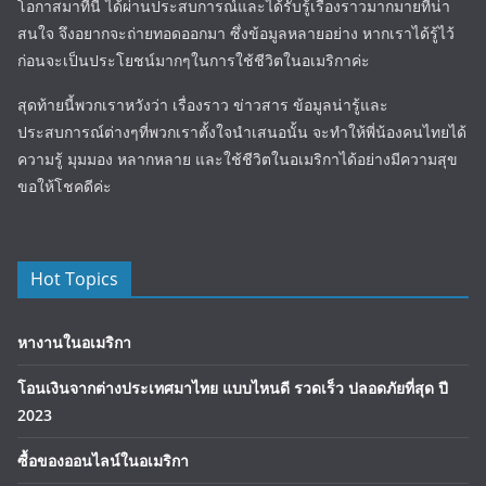
โอกาสมาที่นี่ ได้ผ่านประสบการณ์และได้รับรู้เรื่องราวมากมายที่น่า
สนใจ จึงอยากจะถ่ายทอดออกมา ซึ่งข้อมูลหลายอย่าง หากเราได้รู้ไว้
ก่อนจะเป็นประโยชน์มากๆในการใช้ชีวิตในอเมริกาค่ะ
สุดท้ายนี้พวกเราหวังว่า เรื่องราว ข่าวสาร ข้อมูลน่ารู้และ
ประสบการณ์ต่างๆที่พวกเราตั้งใจนำเสนอนั้น จะทำให้พี่น้องคนไทยได้
ความรู้ มุมมอง หลากหลาย และใช้ชีวิตในอเมริกาได้อย่างมีความสุข
ขอให้โชคดีค่ะ
Hot Topics
หางานในอเมริกา
โอนเงินจากต่างประเทศมาไทย แบบไหนดี รวดเร็ว ปลอดภัยที่สุด ปี
2023
ซื้อของออนไลน์ในอเมริกา