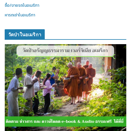
ซื้อ/ขายรถในอเมริกา
หารถเช่าในอเมริกา
วัดป่าในอเมริกา