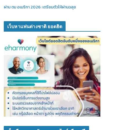
ผ่าน ตม อเมริกา 2026: เตรียมตัวให้ผ่านฉลุย
เว็บหาแฟนต่างชาติ ยอดฮิต