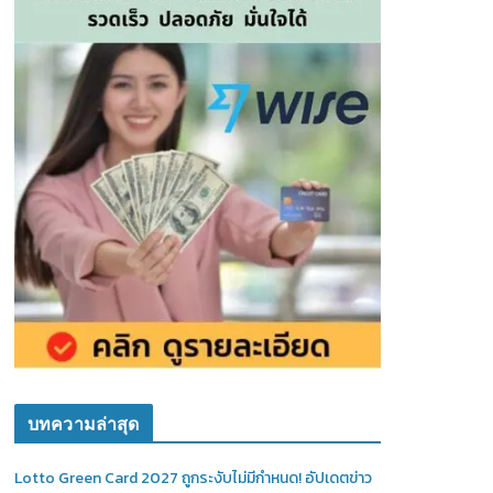
บทความล่าสุด
Lotto Green Card 2027 ถูกระงับไม่มีกำหนด! อัปเดตข่าว