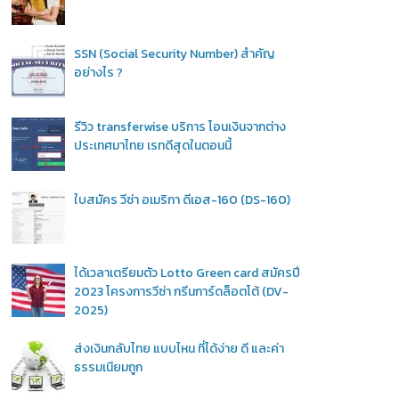
SSN (Social Security Number) สำคัญ
อย่างไร ?
รีวิว transferwise บริการ โอนเงินจากต่าง
ประเทศมาไทย เรทดีสุดในตอนนี้
ใบสมัคร วีซ่า อเมริกา ดีเอส-160 (DS-160)
ได้เวลาเตรียมตัว Lotto Green card สมัครปี
2023 โครงการวีซ่า กรีนการ์ดล็อตโต้ (DV-
2025)
ส่งเงินกลับไทย แบบไหน ที่ได้ง่าย ดี และค่า
ธรรมเนียมถูก