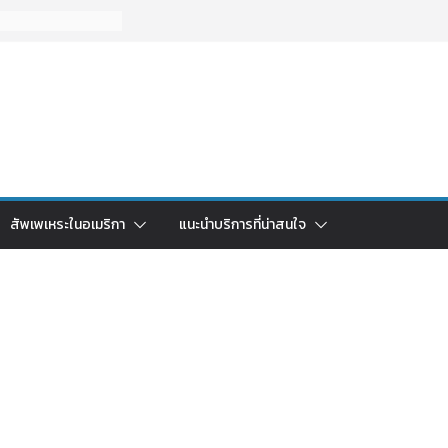
สัพเพเหระในอเมริกา
แนะนำบริการที่น่าสนใจ