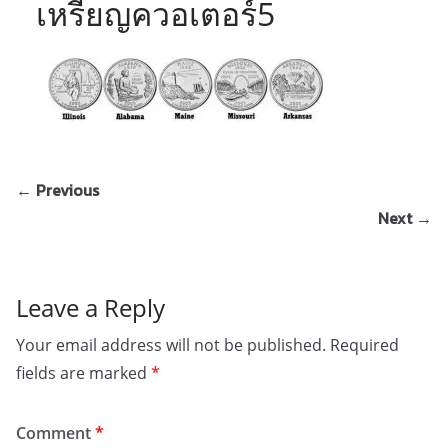
เหรียญควอเตอร์5
← Previous
Next →
Leave a Reply
Your email address will not be published.
Required
fields are marked
*
Comment
*