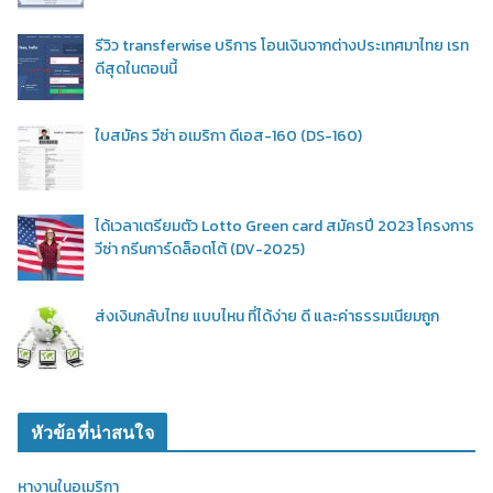
รีวิว transferwise บริการ โอนเงินจากต่างประเทศมาไทย เรท
ดีสุดในตอนนี้
ใบสมัคร วีซ่า อเมริกา ดีเอส-160 (DS-160)
ได้เวลาเตรียมตัว Lotto Green card สมัครปี 2023 โครงการ
วีซ่า กรีนการ์ดล็อตโต้ (DV-2025)
ส่งเงินกลับไทย แบบไหน ที่ได้ง่าย ดี และค่าธรรมเนียมถูก
หัวข้อที่น่าสนใจ
หางานในอเมริกา