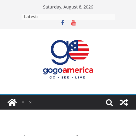
Skip
Saturday, August 8, 2026
to
Latest:
content