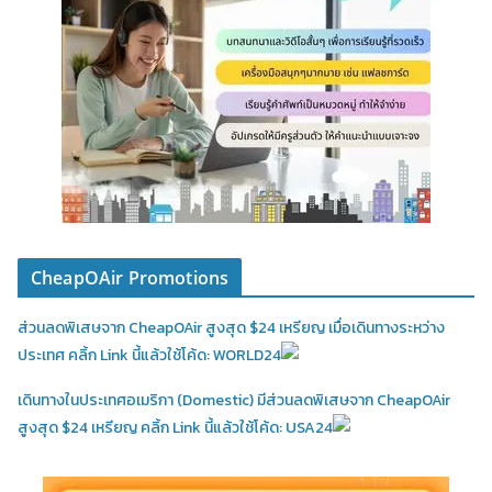
CheapOAir Promotions
ส่วนลดพิเสษจาก CheapOAir สูงสุด $24 เหรียญ เมื่อเดินทางระหว่าง
ประเทศ คลิ้ก Link นี้แล้วใช้โค้ด: WORLD24
เดินทางในประเทศอเมริกา (Domestic)
มีส่วนลดพิเสษจาก CheapOAir
สูงสุด $24 เหรียญ คลิ้ก Link นี้แล้วใช้โค้ด: USA24