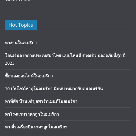
Hot Topics
หางานในอเมริกา
โอนเงินจากต่างประเทศมาไทย แบบไหนดี รวดเร็ว ปลอดภัยที่สุด ปี
2023
ซื้อของออนไลน์ในอเมริกา
10 เว็บไซต์หาคู่ในอเมริกา มีบทบาทมากกับคนอเมริกัน
หาที่พัก บ้านเช่า,อพาร์ทเมนต์ในอเมริกา
หาโรงแรมราคาถูกในอเมริกา
หา ตั๋วเครื่องบินราคาถูกในอเมริกา