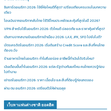
ซิมการ์ดอเมริกา 2026: ใช้ยี่ห้อไหนดีที่สุด? เปรียบเทียบครบจบในบทความ
เดียว
โอนเงินจากอเมริกากลับไทย ใช้วิธีไหนประหยัดและคุ้มที่สุดในปี 2026?
VPN สำหรับใช้ในอเมริกา 2026: ตัวไหนดี ปลอดภัย และราคาคุ้มค่าที่สุด?
เดินทางจากสนามบินอเมริกาเข้าเมือง 2026: LAX, JFK, SFO ไปยังไงดี?
บัตรเครดิตในอเมริกา 2026: เริ่มต้นสร้าง Credit Score และสิ่งที่คนไทย
ต้องระวัง
ร้านอาหารไทยในอเมริกา: ทำไมถึงอร่อย อาชีพนี้ทำเงินได้จริงไหม?
เงินเดือนขั้นต่ำในอเมริกา 2026: แต่ละรัฐต่างกันแค่ไหน คนไทยควรรู้ก่อน
ไปทำงาน
เช่ารถในอเมริกา 2026: ราคา เงื่อนไข และสิ่งที่ต้องรู้ก่อนกดจอง
ผ่าน ตม อเมริกา 2026: เตรียมตัวให้ผ่านฉลุย
เว็บหาแฟนต่างชาติ ยอดฮิต