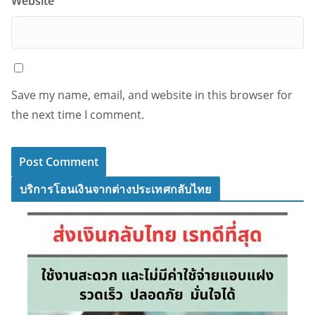
Website
Save my name, email, and website in this browser for
the next time I comment.
บริการโอนเงินจากต่างประเทศกลับไทย