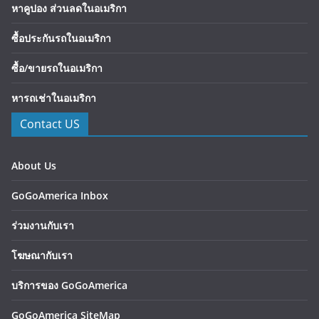
หาคูปอง ส่วนลดในอเมริกา
ซื้อประกันรถในอเมริกา
ซื้อ/ขายรถในอเมริกา
หารถเช่าในอเมริกา
Contact US
About Us
GoGoAmerica Inbox
ร่วมงานกับเรา
โฆษณากับเรา
บริการของ GoGoAmerica
GoGoAmerica SiteMap