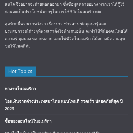
สนใจ จึงอยากจะถ่ายทอดออกมา ซึ่งข้อมูลหลายอย่าง หากเราได้รู้ไว้
ก่อนจะเป็นประโยชน์มากๆในการใช้ชีวิตในอเมริกาค่ะ
สุดท้ายนี้พวกเราหวังว่า เรื่องราว ข่าวสาร ข้อมูลน่ารู้และ
ประสบการณ์ต่างๆที่พวกเราตั้งใจนำเสนอนั้น จะทำให้พี่น้องคนไทยได้
ความรู้ มุมมอง หลากหลาย และใช้ชีวิตในอเมริกาได้อย่างมีความสุข
ขอให้โชคดีค่ะ
Hot Topics
หางานในอเมริกา
โอนเงินจากต่างประเทศมาไทย แบบไหนดี รวดเร็ว ปลอดภัยที่สุด ปี
2023
ซื้อของออนไลน์ในอเมริกา