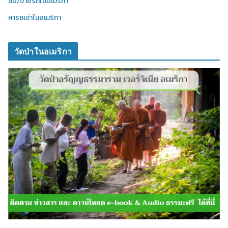
ซื้อ/ขายรถในอเมริกา
หารถเช่าในอเมริกา
วัดป่าในอเมริกา