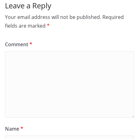
Leave a Reply
Your email address will not be published.
Required
fields are marked
*
Comment
*
Name
*