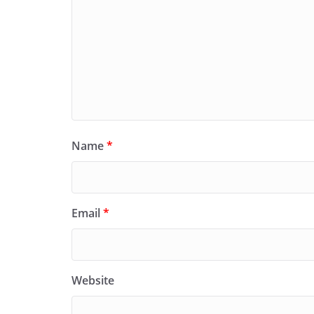
Name
*
Email
*
Website