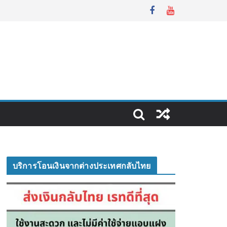
บริการโอนเงินจากต่างประเทศกลับไทย