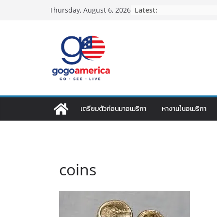
Skip
Latest:
Thursday, August 6, 2026
to
content
เตรียมตัวก่อนมาอเมริกา
หางานในอเมริกา
coins