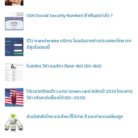
SSN (Social Security Number) สำคัญอย่างไร ?
รีวิว transferwise บริการ โอนเงินจากต่างประเทศมาไทย เรท
ดีสุดในตอนนี้
ใบสมัคร วีซ่า อเมริกา ดีเอส-160 (DS-160)
ได้เวลาเตรียมตัว Lotto Green card สมัครปี 2023 โครงการ
วีซ่า กรีนการ์ดล็อตโต้ (DV-2025)
ส่งเงินกลับไทย แบบไหน ที่ได้ง่าย ดี และค่าธรรมเนียมถูก