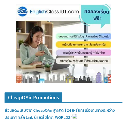
CheapOAir Promotions
ส่วนลดพิเสษจาก CheapOAir สูงสุด $24 เหรียญ เมื่อเดินทางระหว่าง
ประเทศ คลิ้ก Link นี้แล้วใช้โค้ด: WORLD24