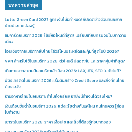
บทความล่าสุด
Lotto Green Card 2027 ถูกระงับไม่มีกำหนด! อัปเดตข่าวด่วนคนอยาก
ย้ายประเทศต้องรู้
ซิมการ์ดอเมริกา 2026: ใช้ยี่ห้อไหนดีที่สุด? เปรียบเทียบครบจบในบทความ
เดียว
โอนเงินจากอเมริกากลับไทย ใช้วิธีไหนประหยัดและคุ้มที่สุดในปี 2026?
VPN สำหรับใช้ในอเมริกา 2026: ตัวไหนดี ปลอดภัย และราคาคุ้มค่าที่สุด?
เดินทางจากสนามบินอเมริกาเข้าเมือง 2026: LAX, JFK, SFO ไปยังไงดี?
บัตรเครดิตในอเมริกา 2026: เริ่มต้นสร้าง Credit Score และสิ่งที่คนไทย
ต้องระวัง
ร้านอาหารไทยในอเมริกา: ทำไมถึงอร่อย อาชีพนี้ทำเงินได้จริงไหม?
เงินเดือนขั้นต่ำในอเมริกา 2026: แต่ละรัฐต่างกันแค่ไหน คนไทยควรรู้ก่อน
ไปทำงาน
เช่ารถในอเมริกา 2026: ราคา เงื่อนไข และสิ่งที่ต้องรู้ก่อนกดจอง
ผ่าน ตม อเมริกา 2026: เตรียมตัวให้ผ่านฉลุย