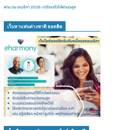
ผ่าน ตม อเมริกา 2026: เตรียมตัวให้ผ่านฉลุย
เว็บหาแฟนต่างชาติ ยอดฮิต