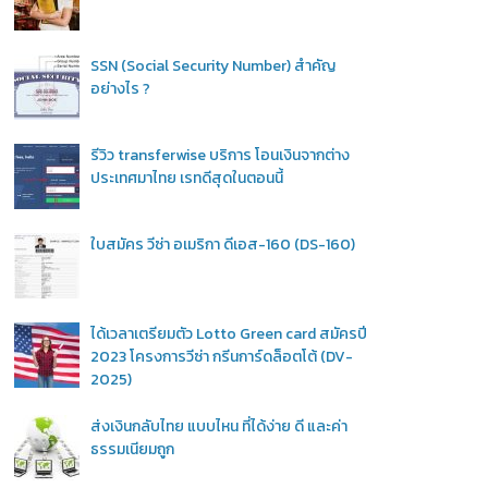
SSN (Social Security Number) สำคัญ
อย่างไร ?
รีวิว transferwise บริการ โอนเงินจากต่าง
ประเทศมาไทย เรทดีสุดในตอนนี้
ใบสมัคร วีซ่า อเมริกา ดีเอส-160 (DS-160)
ได้เวลาเตรียมตัว Lotto Green card สมัครปี
2023 โครงการวีซ่า กรีนการ์ดล็อตโต้ (DV-
2025)
ส่งเงินกลับไทย แบบไหน ที่ได้ง่าย ดี และค่า
ธรรมเนียมถูก