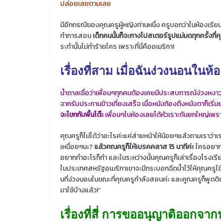
ปล่อยเลยตามเลย
มีอีกกรณีของคุณครูผู้หญิงท่านหนึ่ง ครูบอกว่าในห้องเรียนหน
ทำการสอน
เด็กคนนั้นก็จะกางโปสเตอร์รูปแม่มดทุกครั้งที
ระทำนั้นไม่ทำร้ายใคร เพราะที่นี่คืออเมริกา!
เรื่องที่สาม เมื่อฉันง่วงนอนในห้
น้ำตาลเชื่อว่าเพื่อนๆทุกคนต้องเคยมีประสบการณ์ง่วงห
จากรับประทานข้าวเที่ยงเสร็จ เมื่อหนังท้องตึงหนังตาก็เริ่ม
จะโขกกับพื้นโต๊ะ
เพื่อนๆในห้องเลยได้หัวเราะกันยกใหญ่เพรา
คุณครูก็ไม่ได้ว่าอะไรค่ะแค่ส่ายหน้าให้น้อยๆแล้วถามเราว่า
เหนื่อยๆนะ?
แล้วคณครูก็ให้เบรคคลาส 15 นาทีค่ะ
ใครอยากไ
อยากทำอะไรก็ทำ และในระหว่างนั้นคุณครูก็เล่าเรื่องโรงเ
ในประเทศสหรัฐอเมริกาเขาจะมีกระบอกฉีดน้ำไว้ให้คุณครูใช
นที่ง่วงนอนในขณะที่คุณครูกำลังสอนค่ะ และคูณครูก็พูดต
มาใช้บ้างแล้ว!”
เรื่องที่สี่ การขออนุญาติออกจาก