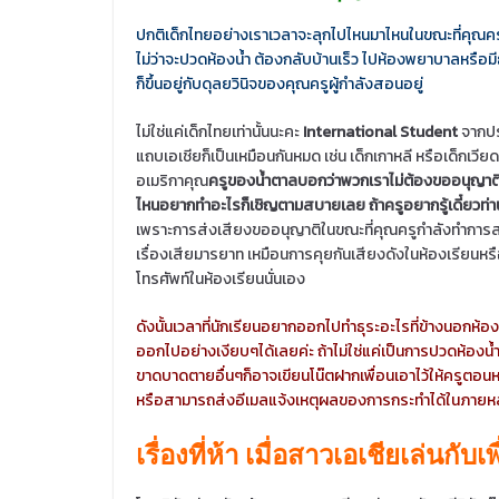
ปกติเด็กไทยอย่างเราเวลาจะลุกไปไหนมาไหนในขณะที่คุณครู
ไม่ว่าจะปวดห้องน้ำ ต้องกลับบ้านเร็ว ไปห้องพยาบาลหรือมีธุร
ก็ขึ้นอยู่กับดุลยวินิจของคุณครูผู้กำลังสอนอยู่
ไม่ใช่แค่เด็กไทยเท่านั้นนะคะ
International Student
จากปร
แถบเอเชียก็เป็นเหมือนกันหมด เช่น เด็กเกาหลี หรือเด็กเวียดน
อเมริกาคุณ
ครูของน้ำตาลบอกว่าพวกเราไม่ต้องขออนุญาติ
ไหนอยากทำอะไรก็เชิญตามสบายเลย ถ้าครูอยากรู้เดี๋ยวท่
เพราะการส่งเสียงขออนุญาติในขณะที่คุณครูกำลังทำการสอ
เรื่องเสียมารยาท เหมือนการคุยกันเสียงดังในห้องเรียนหรื
โทรศัพท์ในห้องเรียนนั่นเอง
ดังนั้นเวลาที่นักเรียนอยากออกไปทำธุระอะไรที่ข้างนอกห้องเ
ออกไปอย่างเงียบๆได้เลยค่ะ ถ้าไม่ใช่แค่เป็นการปวดห้องน้ำ
ขาดบาดตายอื่นๆก็อาจเขียนโน๊ตฝากเพื่อนเอาไว้ให้ครูตอ
หรือสามารถส่งอีเมลแจ้งเหตุผลของการกระทำได้ในภายหล
เรื่องที่ห้า เมื่อสาวเอเชียเล่นกับเ