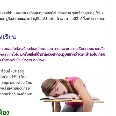
ึ่งที่ท่านเคยสอนมีเด็กผู้หญิงคนหนึ่งไม่ชอบท่าน ทุกครั้งที่คุณครูเข้าไป
่คุณครูหันมาทางเธอ
แต่ครูก็ไม่ได้ว่าอะไรค่ะ เพราะเธอมีสิทธิ์ที่จะทำหากการก
องเรียน
งาวหาวนอนในห้องเรียนกันอย่างแน่นอน โดยเฉพาะในคาบเรียนตอนบ่ายหลัง
ย่อนทุกครั้งไป
มีครั้งหนึ่งที่น้ำตาลง่วงมากจนวูบหน้าคว่ำหัวคะมำลงไปเกือบ
ะน้ำตาลดันนั่งหน้าสุดของห้อง
เราโอเคไหม?เธอดู
ปห้องน้ำก็ไป ใคร
รียนอนุบาลบางโรงเรียน
้พ่นใส่หน้าของนักรีย
ิดตลกว่า “ฉันคงต้องหา
ห้อง