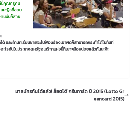
ีนี้คุณครูคน
ียนหญิงที่ชอบ
คนนั้นก็ส่าย
ศ
ด้ และถ้านักเรียนชายจะไปฟ้องร้องเอาผิดก็สามารถกระทำได้ในทันที
้ออะไรกันในประเทศสหรัฐอเมริกาแห่งนี้ก็เบาๆมือหน่อยแล้วกันนะจ๊ะ
มาสมัครกันได้แล้ว! ล็อตโต้ กรีนการ์ด ปี 2015 (Lotto Gr
eencard 2015)