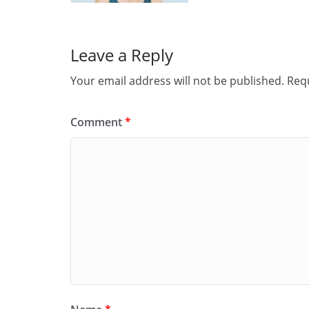
Leave a Reply
Your email address will not be published.
Requ
Comment
*