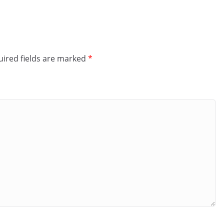
ired fields are marked
*