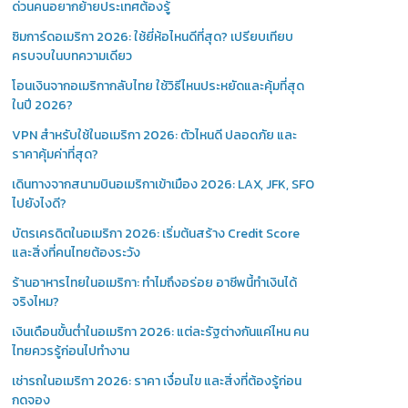
ด่วนคนอยากย้ายประเทศต้องรู้
ซิมการ์ดอเมริกา 2026: ใช้ยี่ห้อไหนดีที่สุด? เปรียบเทียบ
ครบจบในบทความเดียว
โอนเงินจากอเมริกากลับไทย ใช้วิธีไหนประหยัดและคุ้มที่สุด
ในปี 2026?
VPN สำหรับใช้ในอเมริกา 2026: ตัวไหนดี ปลอดภัย และ
ราคาคุ้มค่าที่สุด?
เดินทางจากสนามบินอเมริกาเข้าเมือง 2026: LAX, JFK, SFO
ไปยังไงดี?
บัตรเครดิตในอเมริกา 2026: เริ่มต้นสร้าง Credit Score
และสิ่งที่คนไทยต้องระวัง
ร้านอาหารไทยในอเมริกา: ทำไมถึงอร่อย อาชีพนี้ทำเงินได้
จริงไหม?
เงินเดือนขั้นต่ำในอเมริกา 2026: แต่ละรัฐต่างกันแค่ไหน คน
ไทยควรรู้ก่อนไปทำงาน
เช่ารถในอเมริกา 2026: ราคา เงื่อนไข และสิ่งที่ต้องรู้ก่อน
กดจอง