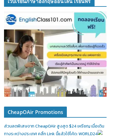
เว็บเรียนภาษาอังกฤษออนไลน์ เรียนฟรี
CheapOAir Promotions
ส่วนลดพิเสษจาก CheapOAir สูงสุด $24 เหรียญ เมื่อเดิน
ทางระหว่างประเทศ คลิ้ก Link นี้แล้วใช้โค้ด: WORLD24