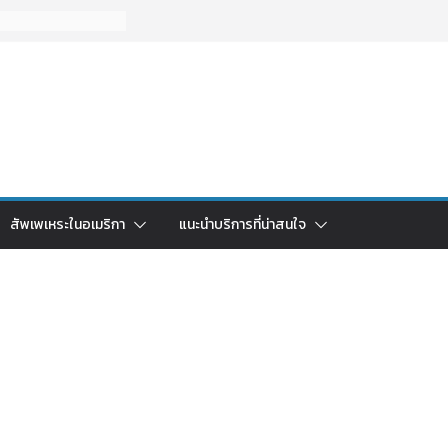
สัพเพเหระในอเมริกา
แนะนำบริการที่น่าสนใจ