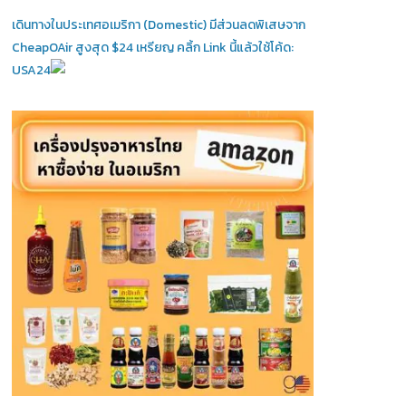
เดินทางในประเทศอเมริกา (Domestic)
มีส่วนลดพิเสษจาก
CheapOAir สูงสุด $24 เหรียญ คลิ้ก Link นี้แล้วใช้โค้ด:
USA24