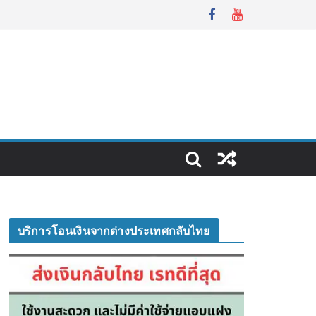
บริการโอนเงินจากต่างประเทศกลับไทย