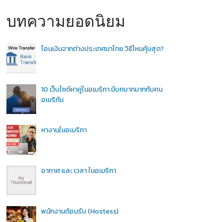
บทความยอดนิยม
โอนเงินจากต่างประเทศมาไทย วิธีไหนคุ้มสุด?
10 เว็บไซต์หาคู่ในอเมริกา มีบทบาทมากกับคน
อเมริกัน
หางานในอเมริกา
อากาศ และ เวลา ในอเมริกา
พนักงานต้อนรับ (Hostess)