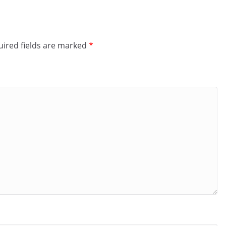
ired fields are marked
*