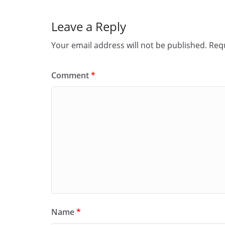
Leave a Reply
Your email address will not be published.
Requ
Comment
*
Name
*