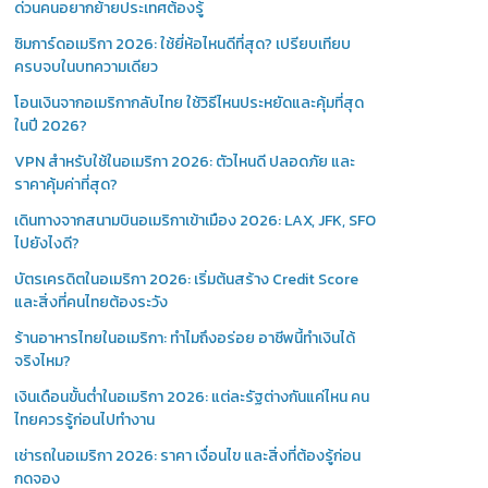
ด่วนคนอยากย้ายประเทศต้องรู้
ซิมการ์ดอเมริกา 2026: ใช้ยี่ห้อไหนดีที่สุด? เปรียบเทียบ
ครบจบในบทความเดียว
โอนเงินจากอเมริกากลับไทย ใช้วิธีไหนประหยัดและคุ้มที่สุด
ในปี 2026?
VPN สำหรับใช้ในอเมริกา 2026: ตัวไหนดี ปลอดภัย และ
ราคาคุ้มค่าที่สุด?
เดินทางจากสนามบินอเมริกาเข้าเมือง 2026: LAX, JFK, SFO
ไปยังไงดี?
บัตรเครดิตในอเมริกา 2026: เริ่มต้นสร้าง Credit Score
และสิ่งที่คนไทยต้องระวัง
ร้านอาหารไทยในอเมริกา: ทำไมถึงอร่อย อาชีพนี้ทำเงินได้
จริงไหม?
เงินเดือนขั้นต่ำในอเมริกา 2026: แต่ละรัฐต่างกันแค่ไหน คน
ไทยควรรู้ก่อนไปทำงาน
เช่ารถในอเมริกา 2026: ราคา เงื่อนไข และสิ่งที่ต้องรู้ก่อน
กดจอง