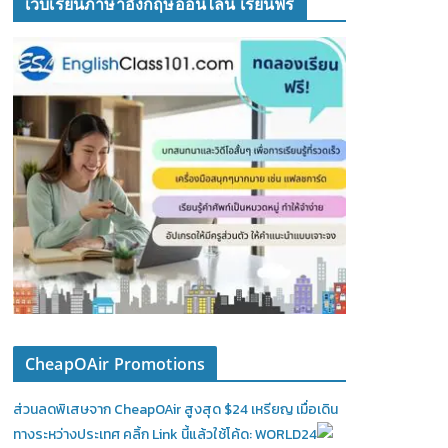
เว็บเรียนภาษาอังกฤษออนไลน์ เรียนฟรี
CheapOAir Promotions
ส่วนลดพิเสษจาก CheapOAir สูงสุด $24 เหรียญ เมื่อเดิน
ทางระหว่างประเทศ คลิ้ก Link นี้แล้วใช้โค้ด: WORLD24