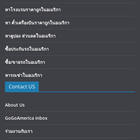
หาโรงแรมราคาถูกในอเมริกา
หา ตั๋วเครื่องบินราคาถูกในอเมริกา
หาคูปอง ส่วนลดในอเมริกา
ซื้อประกันรถในอเมริกา
ซื้อ/ขายรถในอเมริกา
หารถเช่าในอเมริกา
Contact US
About Us
GoGoAmerica Inbox
ร่วมงานกับเรา