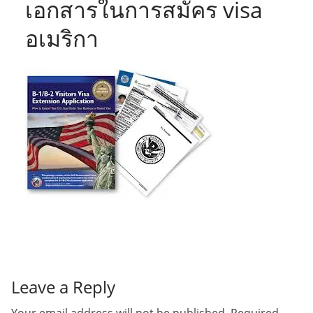
เอกสารในการสมัคร visa
อเมริกา
Leave a Reply