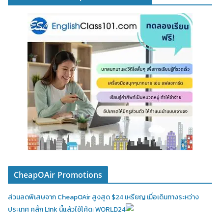
CheapOAir Promotions
ส่วนลดพิเสษจาก CheapOAir สูงสุด $24 เหรียญ เมื่อเดินทางระหว่าง
ประเทศ คลิ้ก Link นี้แล้วใช้โค้ด: WORLD24