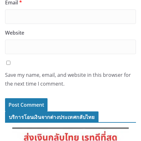
Email
*
Website
Save my name, email, and website in this browser for
the next time I comment.
บริการโอนเงินจากต่างประเทศกลับไทย