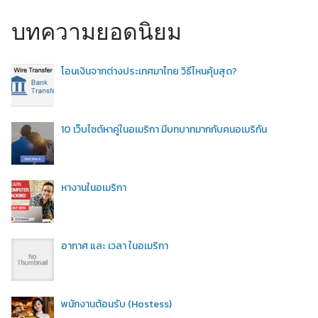
บทความยอดนิยม
โอนเงินจากต่างประเทศมาไทย วิธีไหนคุ้มสุด?
10 เว็บไซต์หาคู่ในอเมริกา มีบทบาทมากกับคนอเมริกัน
หางานในอเมริกา
อากาศ และ เวลา ในอเมริกา
พนักงานต้อนรับ (Hostess)