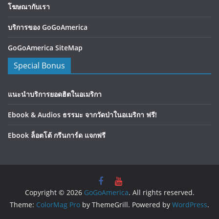
โฆษณากับเรา
บริการของ GoGoAmerica
GoGoAmerica SiteMap
Special Bonus
แนะนำบริการยอดฮิตในอเมริกา
Ebook & Audios ธรรมะ จากวัดป่าในอเมริกา ฟรี!
Ebook ล็อตโต้ กรีนการ์ด แจกฟรี
Copyright © 2026
GoGoAmerica
. All rights reserved.
Theme:
ColorMag Pro
by ThemeGrill. Powered by
WordPress
.