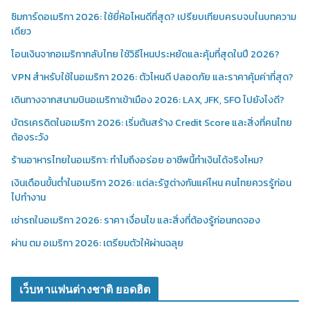
ซิมการ์ดอเมริกา 2026: ใช้ยี่ห้อไหนดีที่สุด? เปรียบเทียบครบจบในบทความ
เดียว
โอนเงินจากอเมริกากลับไทย ใช้วิธีไหนประหยัดและคุ้มที่สุดในปี 2026?
VPN สำหรับใช้ในอเมริกา 2026: ตัวไหนดี ปลอดภัย และราคาคุ้มค่าที่สุด?
เดินทางจากสนามบินอเมริกาเข้าเมือง 2026: LAX, JFK, SFO ไปยังไงดี?
บัตรเครดิตในอเมริกา 2026: เริ่มต้นสร้าง Credit Score และสิ่งที่คนไทย
ต้องระวัง
ร้านอาหารไทยในอเมริกา: ทำไมถึงอร่อย อาชีพนี้ทำเงินได้จริงไหม?
เงินเดือนขั้นต่ำในอเมริกา 2026: แต่ละรัฐต่างกันแค่ไหน คนไทยควรรู้ก่อน
ไปทำงาน
เช่ารถในอเมริกา 2026: ราคา เงื่อนไข และสิ่งที่ต้องรู้ก่อนกดจอง
ผ่าน ตม อเมริกา 2026: เตรียมตัวให้ผ่านฉลุย
เว็บหาแฟนต่างชาติ ยอดฮิต