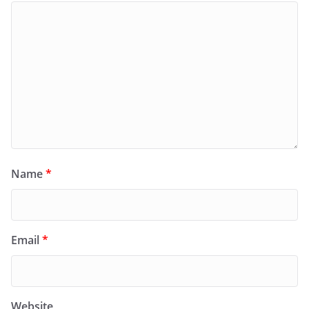
Name
*
Email
*
Website