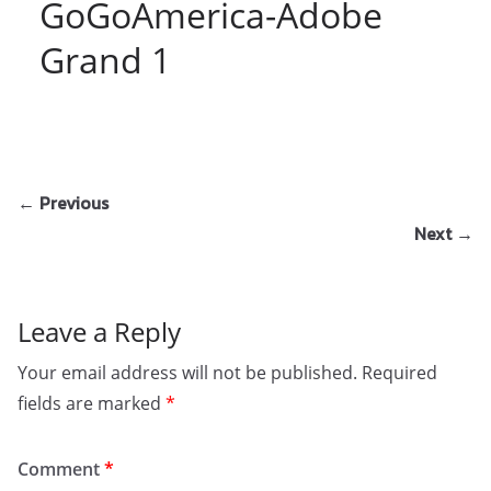
GoGoAmerica-Adobe
Grand 1
← Previous
Next →
Leave a Reply
Your email address will not be published.
Required
fields are marked
*
Comment
*