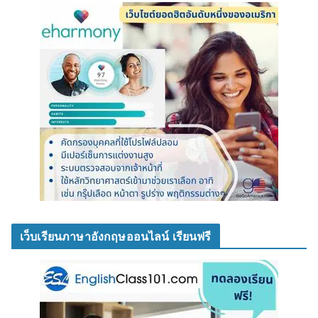
เว็บเรียนภาษาอังกฤษออนไลน์ เรียนฟรี