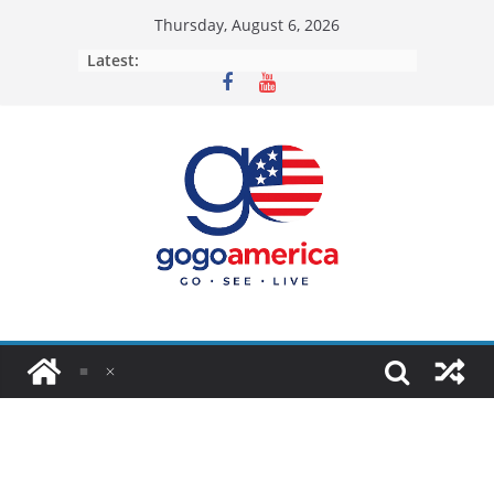
Skip
Thursday, August 6, 2026
to
Latest:
content