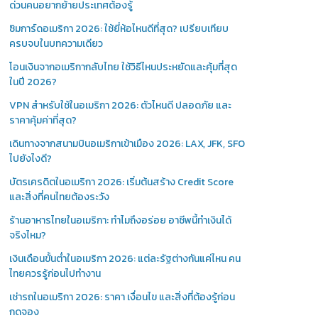
ด่วนคนอยากย้ายประเทศต้องรู้
ซิมการ์ดอเมริกา 2026: ใช้ยี่ห้อไหนดีที่สุด? เปรียบเทียบ
ครบจบในบทความเดียว
โอนเงินจากอเมริกากลับไทย ใช้วิธีไหนประหยัดและคุ้มที่สุด
ในปี 2026?
VPN สำหรับใช้ในอเมริกา 2026: ตัวไหนดี ปลอดภัย และ
ราคาคุ้มค่าที่สุด?
เดินทางจากสนามบินอเมริกาเข้าเมือง 2026: LAX, JFK, SFO
ไปยังไงดี?
บัตรเครดิตในอเมริกา 2026: เริ่มต้นสร้าง Credit Score
และสิ่งที่คนไทยต้องระวัง
ร้านอาหารไทยในอเมริกา: ทำไมถึงอร่อย อาชีพนี้ทำเงินได้
จริงไหม?
เงินเดือนขั้นต่ำในอเมริกา 2026: แต่ละรัฐต่างกันแค่ไหน คน
ไทยควรรู้ก่อนไปทำงาน
เช่ารถในอเมริกา 2026: ราคา เงื่อนไข และสิ่งที่ต้องรู้ก่อน
กดจอง