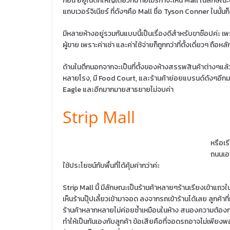
กอน อยู่ในตึกใหญ่เดียวกัน ที่อเมริกาจะเห็น Mall ในลักษณะนี้อย
แถบเวอร์จิเนียร์ ที่ดังๆคือ Mall ชื่อ Tyson Conner ในนั้น
มีหลายห้างอยู่รวมกันแบบนี้เป็นเรื่องดีสำหรับขาช๊อปค่ะ เ
ผู้ขาย เพราะค่าเช่า และค่าใช้จ่ายก็ถูกกว่าที่ตั้งเดี่ยวๆ ถือ
ด้านในตึกนอกจากจะเป็นที่ตั้งของห้างสรรพสินค้าต่างๆแล้ว
หลายโรง, มี Food Court, และร้านค้าย่อยแบรนด์ดังๆอี
Eagle และอีกมากมายสาธยายไม่จบค่า
Strip Mall
หรือเรี
ถนนเอา
ใช้ประโยชน์กับพื้นที่ได้คุ้มค่ากว่าค่ะ
Strip Mall นี้ มีลักษณะเป็นร้านค้าหลายๆร้านเรียงเข้าแถว
เห็นร้านปุ๊ปเลี้ยวเข้ามาจอด ลงจากรถเข้าร้านได้เลย ลูกค้าที
ร้านค้าหลากหลายไม่ค่อยซ้ำเหมือนในห้าง สนองความต้องการ
ทำให้เป็นกันเองกับลูกค้า ข้อเสียคือที่จอดรถอาจไม่เพีย