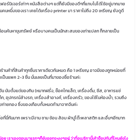
้ เฟอร์นิเจอร์เก่าๆ หนังสือต่างๆ แต่ก็ยังมีของดีๆที่แทบไม่ได้ใช้อยู่มากมาย
นคนหนึ่่งของเรา เคยได้เครื่อง printer มา ราคาไม่ถึง 20 เหรียญ ยังดูดี
มือนค้นหาขุมทรัพย์ หรือบางคนเป็นนักสะสมของเก่าแปลก ก็กลายเป็น
นร้านค้าที่สินค้าทุกชิ้นราคาเดียวกันหมด คือ 1 เหรียญ อาจมีของถูกหน่อยที่
เป็นแพค 2-3 ชิ้น นั่นเลยเป็นที่มาของชื่อร้านค่ะ
ำวัน นับตั้งแต่ของกิน (หมากฝรั่ง, ช๊อคโกแล็ต, เครื่องดื่ม, ชีส, อาหารแช่
ด็ก, อุปกรณ์ล้างรถ, เครื่องสำอางค์, เครื่องครัว, ของใช้ในห้องน้ำ, รวมถึง
ก่ายกอง ซึ่งของเกือบทั้งหมดทำมาจากจีนค่ะ
อที่นี่กันมาก เพราะมีจาน ชาม ช้อน ส้อม ผ้าปูโต๊ะพลาสติก และอื่นๆอีกมาก
ย เราเองตอนมาแรกๆก็ยังออกจะงงๆอยู่ ว่าที่อเมริกานี้เค้าช็อปกันที่ไหนยังไง