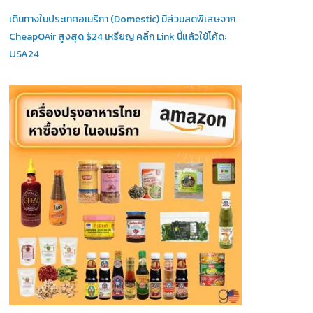
เดินทางในประเทศอเมริกา (Domestic)
มีส่วนลดพิเสษจาก
CheapOAir สูงสุด $24 เหรียญ คลิ้ก Link นี้แล้วใช้โค้ด:
USA24