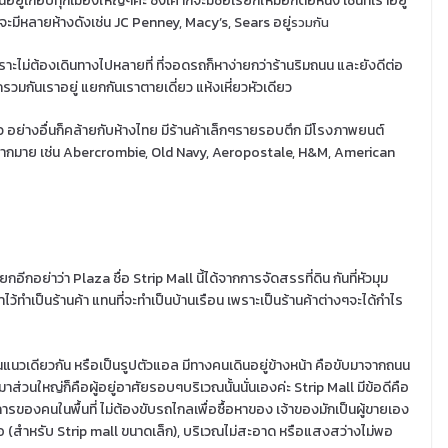
ู่เกือบทุกเมืองใหญ่ๆค่ะ ซึ่งเค้าก็จะมีชื่อเรียกใหม่อีกต่อหนึ่ง เช่นที่เราอยู่
ก็จะมีหลายห้างดังเช่น JC Penney, Macy’s, Sears อยู่
รวมกัน
พราะไม่ต้องเดินทางไปหลายที่ ที่จอดรถก็หาง่ายกว่าร้านริมถนน และยังดีต่อ
หลักรวมกันเราอยู่ แยกกันเราตายเดี่ยว แห้งเหี่ยวหัวเดียว
 อย่างอื่นก็คล้ายกับห้างไทย มีร้านค้าเล็กๆรายรอบตึก มีโรงภาพยนต์
กมากมาย เช่น Abercrombie, Old Navy, Aeropostale, H&M, American
ยกอีกอย่าว่า Plaza ชื่อ Strip Mall นี้ได้จากการจัดสรรที่ดิน กันที่หัวมุม
ไว้ทำเป็นร้านค้า แทนที่จะทำเป็นบ้านเรือน เพราะเป็นร้านค้าต่างๆจะได้กำไร
ในแนวเดียวกัน หรือเป็นรูปตัวแอล มีทางคนเดินอยู่ข้างหน้า คือขับมาจากถนน
่มาส่วนใหญ่ก็คือผู้อยู่อาศัยรอบๆบริเวณนั้นนั่นเองค่ะ Strip Mall มีข้อดีคือ
ของคนในพื้นที่ ไม่ต้องขับรถไกลเพื่อซื้อหาของ เจ้าของมักเป็นผู้ขายเอง
งพอ (สำหรับ Strip mall ขนาดเล็ก), บริเวณไม่สะอาด หรือแสงสว่างไม่พอ