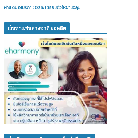
ผ่าน ตม อเมริกา 2026: เตรียมตัวให้ผ่านฉลุย
เว็บหาแฟนต่างชาติ ยอดฮิต