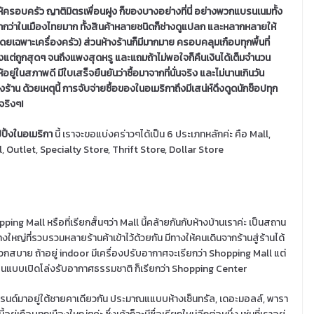
ครอบครัว ญาติมิตรเพื่อนฝูง ก็ของบางอย่างที่นี่ อย่างพวกแบรนเนมทั้ง
กว่าในเมืองไทยมาก ทั้งสินค้าหลายชนิดก็ช่างดูแปลก และหลากหลายให้
(โดยเฉพาะเครื่องครัว) ส่วนห้างร้านก็มีมากมาย ครอบคลุมเกือบทุกพื้นที่
ั้งแต่ถูกสุดๆ จนถึงแพงสุดหรู และแถมถ้าไม่พอใจก็คืนเงินได้เต็มจำนวน
อยู่ในสภาพดี มีใบเสร็จยืนยันว่าซื้อมาจากที่นั่นจริง และ
ไม่นานเกินวัน
้าน ด้วยเหตุนี้ การจับจ่ายซื้อของในอเมริกาถึงมีเสน่ห์ดึงดูดนักช็อปทุก
จริงๆ!
ปิ้งในอเมริกา
นี้ เราจะขอแบ่งคร่าวๆได้เป็น 6 ประเภทหลักค่ะ คือ Mall,
l, Outlet, Specialty Store, Thrift Store, Dollar Store
ping Mall หรือที่เรียกสั้นๆว่า Mall นี้คล้ายกันกับห้างบ้านเราค่ะ เป็นสถาน
ว้างใหญ่ที่รวบรวมหลายร้านค้าเข้าไว้ด้วยกัน มีทางให้คนเดินจากร้านสู่ร้านได้
กสบาย ถ้าอยู่ indoor มีเครื่องปรับอากาศจะเรียกว่า Shopping Mall แต่
ป็นแบบเปิดโล่งรับอากาศธรรมชาติ ก็เรียกว่า Shopping Center
นด์มาอยู่ใต้ชายคาเดียวกัน ประมาณแแบบห้างเซ็นทรัล, เดอะมอลล์, พารา