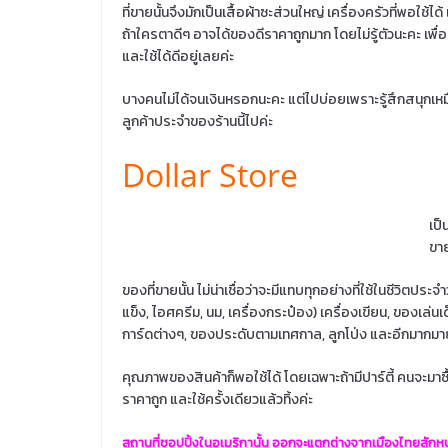
ที่ขายนั้นจึงมักเป็นเสื้อผ้าซะส่วนใหญ่ เครื่องครัวที่พอใช้ได
ถ้าใครตาดีๆ อาจได้ของดีราคาถูกมาก โดยไม่รู้ตัวนะคะ เพื่อ
และใช้ได้ดีอยู่เลยค่ะ
บางคนไม่ได้จนเงินหรอกนะคะ แต่ไปบ่อยเพราะรู้สึกสนุกเห
ลูกค้าประจำของร้านนี้ไปค่ะ
Dollar Store
เป็
ขาย
ของที่ขายนั้น ไม่น่าเชื่อว่าจะมีแทบทุกอย่างที่ใช้ในชีวิตประจ
แข็ง, ไอศครีม, นม, เครื่องกระป๋อง) เครื่องเขียน, ของเล่นเ
การ์ดต่างๆ, ของประดับตามเทศกาล, ลูกโป่ง และอีกมากมาย
คุณภาพของสินค้าก็พอใช้ได้ โดยเฉพาะถ้ามีปาร์ตี้ คนจะมาซื้
ราคาถูก และใช้ครั้งเดียวแล้วทิ้งค่ะ
สถานที่ชอปปิ้งในอเมริกานั้น ออกจะแตกต่างจากเมืองไทยสักหน่อ