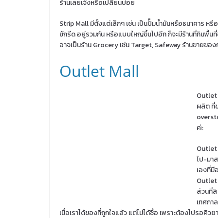
ร้านเลยเจ๊งหรือเปลี่ยนบ่อย
Strip Mall มีตั้งแต่เล็กๆ เช่น เป็นปั๊มน้ำมันหรือธนาคาร หรื
ซักรีด อยู่รวมกัน หรือแบบใหญ่ขึ้นไปอีก ก็จะมีร้านที่กินพ
อาจเป็นร้าน Grocery เช่น Target, Safeway ร้านขายของก่
Outlet Mall
Outlet 
ผลิต ที
overst
ค่ะ
Outlet 
ไป-มาสะ
เองที่ม
Outlet 
ส่วนที่
เทศกาลล
เมื่อเราได้ของที่ถูกใจแล้ว แต่ไม่ได้ซื้อ เพราะต้องไปรอคิวย