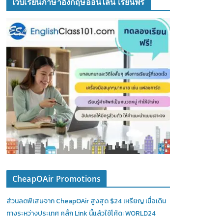
เว็บเรียนภาษาอังกฤษออนไลน์ เรียนฟรี
CheapOAir Promotions
ส่วนลดพิเสษจาก CheapOAir สูงสุด $24 เหรียญ เมื่อเดิน
ทางระหว่างประเทศ คลิ้ก Link นี้แล้วใช้โค้ด: WORLD24