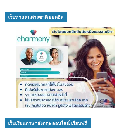
เว็บหาแฟนต่างชาติ ยอดฮิต
เว็บเรียนภาษาอังกฤษออนไลน์ เรียนฟรี