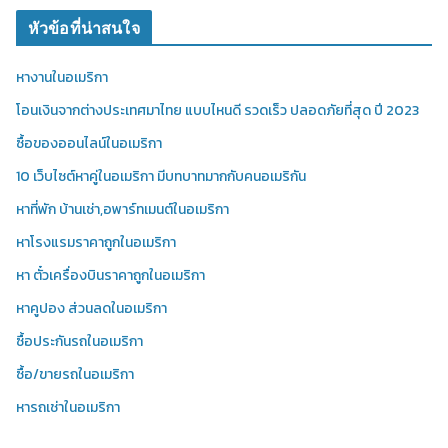
หัวข้อที่น่าสนใจ
หางานในอเมริกา
โอนเงินจากต่างประเทศมาไทย แบบไหนดี รวดเร็ว ปลอดภัยที่สุด ปี 2023
ซื้อของออนไลน์ในอเมริกา
10 เว็บไซต์หาคู่ในอเมริกา มีบทบาทมากกับคนอเมริกัน
หาที่พัก บ้านเช่า,อพาร์ทเมนต์ในอเมริกา
หาโรงแรมราคาถูกในอเมริกา
หา ตั๋วเครื่องบินราคาถูกในอเมริกา
หาคูปอง ส่วนลดในอเมริกา
ซื้อประกันรถในอเมริกา
ซื้อ/ขายรถในอเมริกา
หารถเช่าในอเมริกา