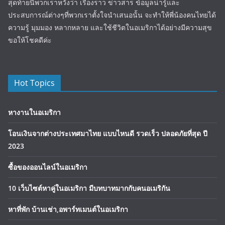
สุดท้ายนี้พวกเราหวังว่า เรื่องราว ข่าวสาร ข้อมูลน่ารู้และ
ประสบการณ์ต่างๆที่พวกเราตั้งใจนำเสนอนั้น จะทำให้พี่น้องคนไทยได้
ความรู้ มุมมอง หลากหลาย และใช้ชีวิตในอเมริกาได้อย่างมีความสุข
ขอให้โชคดีค่ะ
Hot Topics
หางานในอเมริกา
โอนเงินจากต่างประเทศมาไทย แบบไหนดี รวดเร็ว ปลอดภัยที่สุด ปี
2023
ซื้อของออนไลน์ในอเมริกา
10 เว็บไซต์หาคู่ในอเมริกา มีบทบาทมากกับคนอเมริกัน
หาที่พัก บ้านเช่า,อพาร์ทเมนต์ในอเมริกา