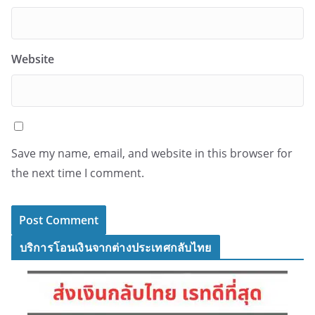
Website
Save my name, email, and website in this browser for
the next time I comment.
บริการโอนเงินจากต่างประเทศกลับไทย