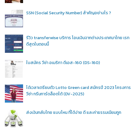
SSN (Social Security Number) สำคัญอย่างไร ?
รีวิว transferwise บริการ โอนเงินจากต่างประเทศมาไทย เรท
ดีสุดในตอนนี้
ใบสมัคร วีซ่า อเมริกา ดีเอส-160 (DS-160)
ได้เวลาเตรียมตัว Lotto Green card สมัครปี 2023 โครงการ
วีซ่า กรีนการ์ดล็อตโต้ (DV-2025)
ส่งเงินกลับไทย แบบไหน ที่ได้ง่าย ดี และค่าธรรมเนียมถูก