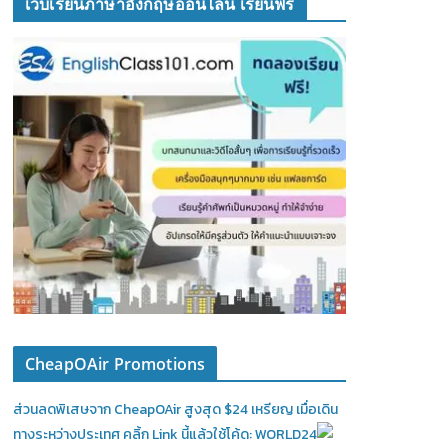
เว็บเรียนภาษาอังกฤษออนไลน์ เรียนฟรี
CheapOAir Promotions
ส่วนลดพิเสษจาก CheapOAir สูงสุด $24 เหรียญ เมื่อเดิน
ทางระหว่างประเทศ คลิ้ก Link นี้แล้วใช้โค้ด: WORLD24