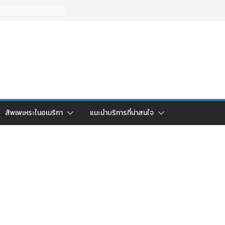
สัพเพเหระในอเมริกา
แนะนำบริการที่น่าสนใจ