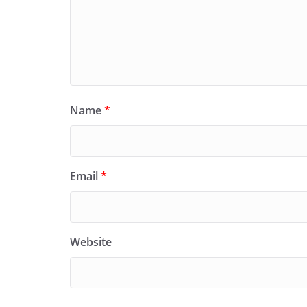
Name
*
Email
*
Website