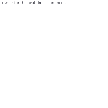
browser for the next time I comment.