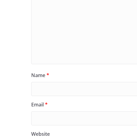
Name
*
Email
*
Website