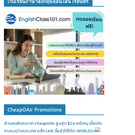
เว็บเรียนภาษาอังกฤษออนไลน์ เรียนฟรี
CheapOAir Promotions
ส่วนลดพิเสษจาก CheapOAir สูงสุด $24 เหรียญ เมื่อเดิน
ทางระหว่างประเทศ คลิ้ก Link นี้แล้วใช้โค้ด: WORLD24