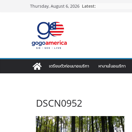
Skip
Latest:
Thursday, August 6, 2026
to
content
เตรียมตัวก่อนมาอเมริกา
หางานในอเมริกา
DSCN0952