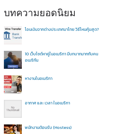
บทความยอดนิยม
โอนเงินจากต่างประเทศมาไทย วิธีไหนคุ้มสุด?
10 เว็บไซต์หาคู่ในอเมริกา มีบทบาทมากกับคน
อเมริกัน
หางานในอเมริกา
อากาศ และ เวลา ในอเมริกา
พนักงานต้อนรับ (Hostess)