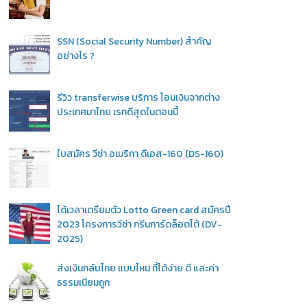
SSN (Social Security Number) สำคัญ
อย่างไร ?
รีวิว transferwise บริการ โอนเงินจากต่าง
ประเทศมาไทย เรทดีสุดในตอนนี้
ใบสมัคร วีซ่า อเมริกา ดีเอส-160 (DS-160)
ได้เวลาเตรียมตัว Lotto Green card สมัครปี
2023 โครงการวีซ่า กรีนการ์ดล็อตโต้ (DV-
2025)
ส่งเงินกลับไทย แบบไหน ที่ได้ง่าย ดี และค่า
ธรรมเนียมถูก