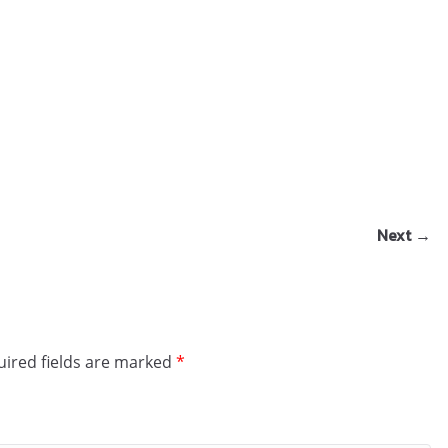
Next →
ired fields are marked
*