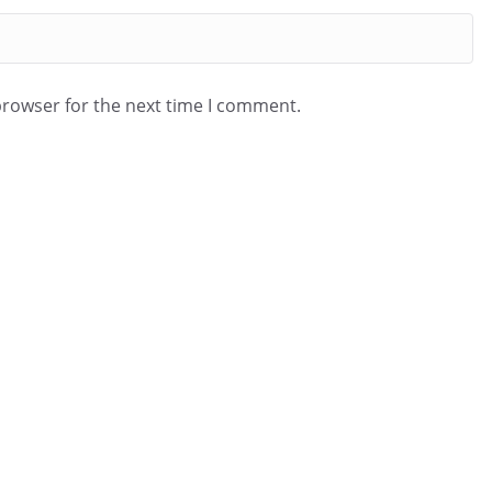
browser for the next time I comment.