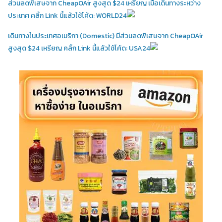
ส่วนลดพิเสษจาก CheapOAir สูงสุด $24 เหรียญ เมื่อเดินทางระหว่าง
ประเทศ คลิ้ก Link นี้แล้วใช้โค้ด: WORLD24
เดินทางในประเทศอเมริกา (Domestic)
มีส่วนลดพิเสษจาก CheapOAir
สูงสุด $24 เหรียญ คลิ้ก Link นี้แล้วใช้โค้ด: USA24