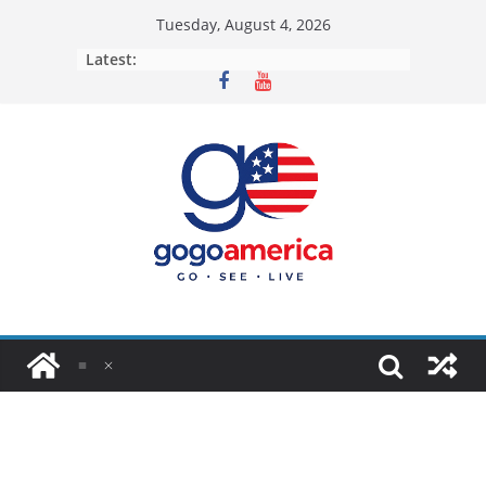
Skip
Tuesday, August 4, 2026
to
Latest:
content