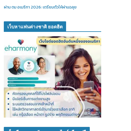
ผ่าน ตม อเมริกา 2026: เตรียมตัวให้ผ่านฉลุย
เว็บหาแฟนต่างชาติ ยอดฮิต