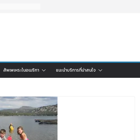
สัพเพเหระในอเมริกา
แนะนำบริการที่น่าสนใจ