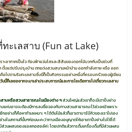
 ที่ทะเลสาบ (Fun at Lake)
นเพราะอากาศเป็นใจ ท้องฟ้าแจ่มใสและสีสันของดอกไม้บวกกับเป็นช่วงที่
 ๆ ตั้งแต่ปรับปรุงบ้าน ตกแต่งสวนสนามหน้าบ้าน ออกกำลังกาย หรือ ออก
คือไปตามริมทะเลสาบซึ่งนี่ก็เป็นกิจกรรมอย่างหนึ่งที่ครอบครัวของผู้เขียน
วันนี้ก็เลยอยากจะมาเล่าประสบการณ์และการไอเดียการไปเที่ยวทะเลสาบ
ทะเลสาบหรือสวนสาธารณะในเมืองต่าง ๆ
ส่วนใหญ่แล้วเขาก็จะมีเตาปิ้งย่าง
รี บางแห่งอาจจะต้องมีการลงชื่อจองกับทางสวนสาธารณะไว้ล่วงหน้าเพราะ
กอีกอย่างก็คือหาทำเลเหมาะ ๆ ใต้ต้นไม้แล้วก็เอาเตาบาร์บีคิวของเราไปเอง
ย่างในสถานที่นั้นๆก่อนนะคะว่าทางเมืองอนุญาตให้เอาเตาปิ้งย่างไปใช้ได้
่มที่มีส่วนผสมของแอลกอฮอล์ค่ะ โดยปกติแล้วการดื่มเครื่องดื่มที่มีส่วนผสม