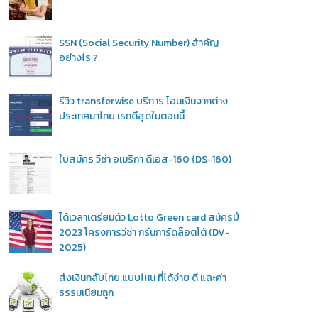
SSN (Social Security Number) สำคัญ
อย่างไร ?
รีวิว transferwise บริการ โอนเงินจากต่าง
ประเทศมาไทย เรทดีสุดในตอนนี้
ใบสมัคร วีซ่า อเมริกา ดีเอส-160 (DS-160)
ได้เวลาเตรียมตัว Lotto Green card สมัครปี
2023 โครงการวีซ่า กรีนการ์ดล็อตโต้ (DV-
2025)
ส่งเงินกลับไทย แบบไหน ที่ได้ง่าย ดี และค่า
ธรรมเนียมถูก