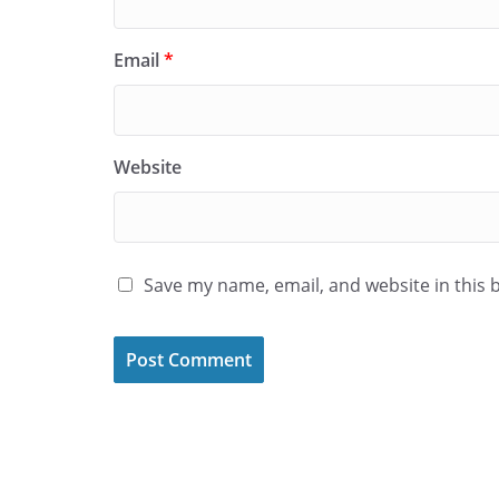
Email
*
Website
Save my name, email, and website in this 