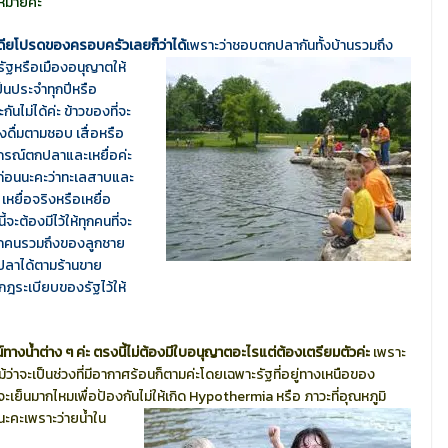
หมายค่ะ
ไอเดียโปรดของครอบครัวเลยก็ว่าได้
เพราะว่าชอบตกปลากันทั้งบ้านรวมถึง
ัฐหรือเมืองอนุญาตให้
ป็นประจำทุกปีหรือ
กันไม่ได้ค่ะ ข้าวของที่จะ
องดื่มตามชอบ เสื่อหรือ
อุปกรณ์ตกปลาและเหยื่อค่ะ
ก่อนนะคะว่าทะเลสาบและ
เหยื่อจริงหรือเหยื่อ
ะต้องมีไว้ให้ทุกคนที่จะ
ทุกคนรวมถึงของลูกชาย
ปลาได้ตามร้านขาย
ูลกฎระเบียบของรัฐไว้ให้
์ทางน้ำต่าง ๆ ค่ะ ตรงนี้ไม่ต้องมีใบอนุญาตอะไรแต่ต้องเตรียมตัวค่ะ
เพราะ
ม้ว่าจะเป็นช่วงที่มีอากาศร้อนก็ตามค่ะโดยเฉพาะรัฐที่อยู่ทางเหนือของ
นจะเย็นมากไหมเพื่อป้องกันไม่ให้เกิด Hypothermia หรือ ภาวะที่
อุณหภูมิ
นะคะเพราะว่ายน้ำใน