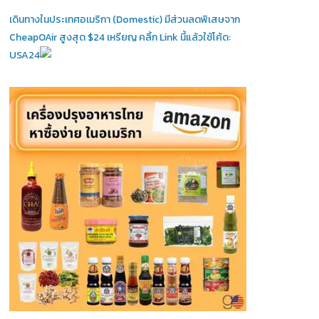
เดินทางในประเทศอเมริกา (Domestic)
มีส่วนลดพิเสษจาก
CheapOAir สูงสุด $24 เหรียญ คลิ้ก Link นี้แล้วใช้โค้ด:
USA24