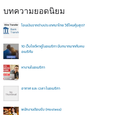
บทความยอดนิยม
โอนเงินจากต่างประเทศมาไทย วิธีไหนคุ้มสุด?
10 เว็บไซต์หาคู่ในอเมริกา มีบทบาทมากกับคน
อเมริกัน
หางานในอเมริกา
อากาศ และ เวลา ในอเมริกา
พนักงานต้อนรับ (Hostess)