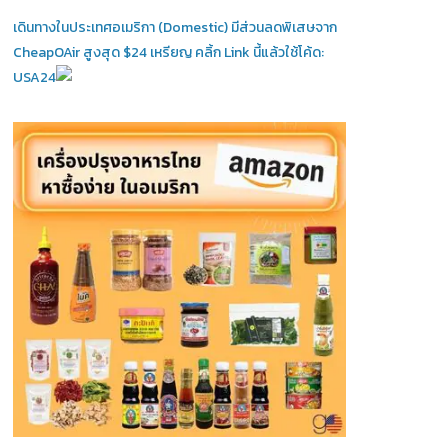
เดินทางในประเทศอเมริกา (Domestic)
มีส่วนลดพิเสษจาก
CheapOAir สูงสุด $24 เหรียญ คลิ้ก Link นี้แล้วใช้โค้ด:
USA24