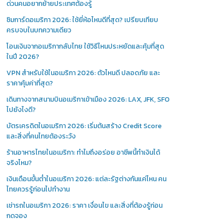
ด่วนคนอยากย้ายประเทศต้องรู้
ซิมการ์ดอเมริกา 2026: ใช้ยี่ห้อไหนดีที่สุด? เปรียบเทียบ
ครบจบในบทความเดียว
โอนเงินจากอเมริกากลับไทย ใช้วิธีไหนประหยัดและคุ้มที่สุด
ในปี 2026?
VPN สำหรับใช้ในอเมริกา 2026: ตัวไหนดี ปลอดภัย และ
ราคาคุ้มค่าที่สุด?
เดินทางจากสนามบินอเมริกาเข้าเมือง 2026: LAX, JFK, SFO
ไปยังไงดี?
บัตรเครดิตในอเมริกา 2026: เริ่มต้นสร้าง Credit Score
และสิ่งที่คนไทยต้องระวัง
ร้านอาหารไทยในอเมริกา: ทำไมถึงอร่อย อาชีพนี้ทำเงินได้
จริงไหม?
เงินเดือนขั้นต่ำในอเมริกา 2026: แต่ละรัฐต่างกันแค่ไหน คน
ไทยควรรู้ก่อนไปทำงาน
เช่ารถในอเมริกา 2026: ราคา เงื่อนไข และสิ่งที่ต้องรู้ก่อน
กดจอง