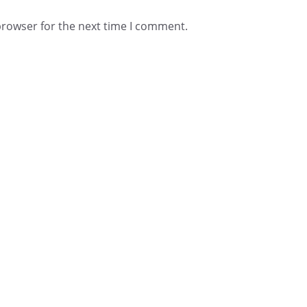
browser for the next time I comment.