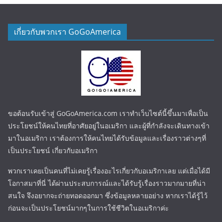
เกี่ยวกับพวกเรา GoGoAmerica
ขอต้อนรับเข้าสู่ GoGoAmerica.com เราทำเว็บไซต์นี้ขึ้นมาเพื่อเป็น
ประโยชน์ให้คนไทยที่อาศัยอยู่ในอเมริกา และผู้ที่กำลังจะเดินทางเข้า
มาในอเมริกา เราต้องการให้คนไทยได้รับข้อมูลและเรื่องราวต่างๆที่
เป็นประโยชน์ เกี่ยวกับอเมริกา
พวกเราเคยเป็นคนที่ไม่เคยรู้เรื่องอะไรเกี่ยวกับอเมริกาเลย แต่เมื่อได้มี
โอกาสมาที่นี่ ได้ผ่านประสบการณ์และได้รับรู้เรื่องราวมากมายที่น่า
สนใจ จึงอยากจะถ่ายทอดออกมา ซึ่งข้อมูลหลายอย่าง หากเราได้รู้ไว้
ก่อนจะเป็นประโยชน์มากๆในการใช้ชีวิตในอเมริกาค่ะ