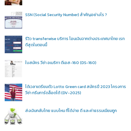
SSN (Social Security Number) สำคัญอย่างไร ?
รีวิว transferwise บริการ โอนเงินจากต่างประเทศมาไทย เรท
ดีสุดในตอนนี้
ใบสมัคร วีซ่า อเมริกา ดีเอส-160 (DS-160)
ได้เวลาเตรียมตัว Lotto Green card สมัครปี 2023 โครงการ
วีซ่า กรีนการ์ดล็อตโต้ (DV-2025)
ส่งเงินกลับไทย แบบไหน ที่ได้ง่าย ดี และค่าธรรมเนียมถูก