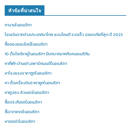
หัวข้อที่น่าสนใจ
หางานในอเมริกา
โอนเงินจากต่างประเทศมาไทย แบบไหนดี รวดเร็ว ปลอดภัยที่สุด ปี 2023
ซื้อของออนไลน์ในอเมริกา
10 เว็บไซต์หาคู่ในอเมริกา มีบทบาทมากกับคนอเมริกัน
หาที่พัก บ้านเช่า,อพาร์ทเมนต์ในอเมริกา
หาโรงแรมราคาถูกในอเมริกา
หา ตั๋วเครื่องบินราคาถูกในอเมริกา
หาคูปอง ส่วนลดในอเมริกา
ซื้อประกันรถในอเมริกา
ซื้อ/ขายรถในอเมริกา
หารถเช่าในอเมริกา