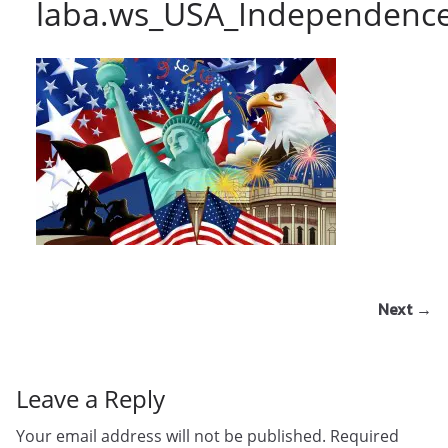
laba.ws_USA_Independenc
Next →
Leave a Reply
Your email address will not be published.
Required