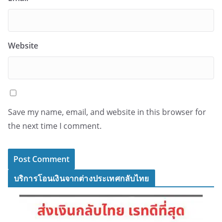
Website
Save my name, email, and website in this browser for
the next time I comment.
บริการโอนเงินจากต่างประเทศกลับไทย