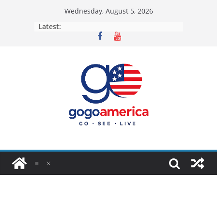
Skip
Wednesday, August 5, 2026
to
Latest:
content