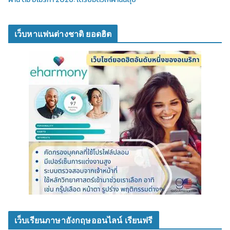
เว็บหาแฟนต่างชาติ ยอดฮิต
เว็บเรียนภาษาอังกฤษออนไลน์ เรียนฟรี