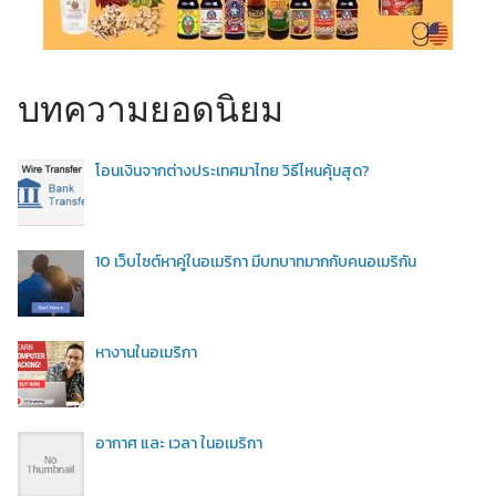
บทความยอดนิยม
โอนเงินจากต่างประเทศมาไทย วิธีไหนคุ้มสุด?
10 เว็บไซต์หาคู่ในอเมริกา มีบทบาทมากกับคนอเมริกัน
หางานในอเมริกา
อากาศ และ เวลา ในอเมริกา