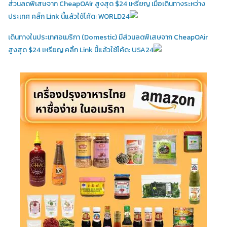
ส่วนลดพิเสษจาก CheapOAir สูงสุด $24 เหรียญ เมื่อเดินทางระหว่าง
ประเทศ คลิ้ก Link นี้แล้วใช้โค้ด: WORLD24
เดินทางในประเทศอเมริกา (Domestic)
มีส่วนลดพิเสษจาก CheapOAir
สูงสุด $24 เหรียญ คลิ้ก Link นี้แล้วใช้โค้ด: USA24