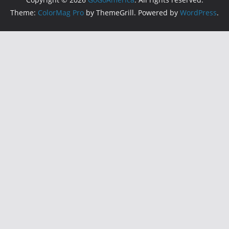
Theme:
ColorMag Pro
by ThemeGrill. Powered by
WordPress
.