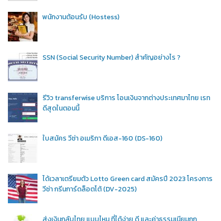
พนักงานต้อนรับ (Hostess)
SSN (Social Security Number) สำคัญอย่างไร ?
รีวิว transferwise บริการ โอนเงินจากต่างประเทศมาไทย เรท
ดีสุดในตอนนี้
ใบสมัคร วีซ่า อเมริกา ดีเอส-160 (DS-160)
ได้เวลาเตรียมตัว Lotto Green card สมัครปี 2023 โครงการ
วีซ่า กรีนการ์ดล็อตโต้ (DV-2025)
ส่งเงินกลับไทย แบบไหน ที่ได้ง่าย ดี และค่าธรรมเนียมถูก