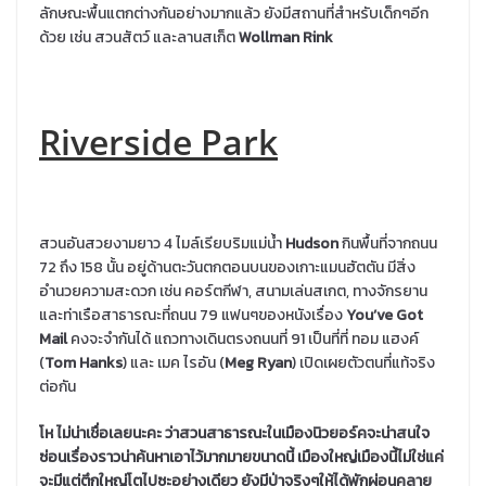
ลักษณะพื้นแตกต่างกันอย่างมากแล้ว ยังมีสถานที่สำหรับเด็กๆอีก
ด้วย เช่น สวนสัตว์ และลานสเก็ต
Wollman Rink
Riverside Park
สวนอันสวยงามยาว 4 ไมล์เรียบริมแม่น้ำ
Hudson
กินพื้นที่จากถนน
72 ถึง 158 นั้น อยู่ด้านตะวันตกตอนบนของเกาะแมนฮัตตัน มีสิ่ง
อำนวยความสะดวก เช่น คอร์ตกีฬา, สนามเล่นสเกต, ทางจักรยาน
และท่าเรือสาธารณะที่ถนน 79 แฟนๆของหนังเรื่อง
You’ve Got
Mail
คงจะจำกันได้ แถวทางเดินตรงถนนที่ 91 เป็นที่ที่ ทอม แฮงค์
(
Tom Hanks
) และ เมค ไรอัน (
Meg Ryan
) เปิดเผยตัวตนที่แท้จริง
ต่อกัน
โห ไม่น่าเชื่อเลยนะคะ ว่าสวนสาธารณะในเมืองนิวยอร์คจะน่าสนใจ
ซ่อนเรื่องราวน่าค้นหาเอาไว้มากมายขนาดนี้ เมืองใหญ่เมืองนี้ไม่ใช่แค่
จะมีแต่ตึกใหญ่โตไปซะอย่างเดียว ยังมีป่าจริงๆให้ได้พักผ่อนคลาย