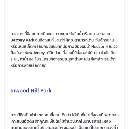
สวนแห่งนี้มีลกษณะเป็นแนวยาวขนานกับริมน้ำ เรื่อยมาจากสวน
Battery Park
จนถึงถนนที่ 59 ทำให้คุณสามารถเดิน, ถีบจักรยาน,
หรือเล่นสเก็ต พร้อมกับชื่นชมทัศนียภาพของแม่น้ำ Hudson และ วิว
ฝั่งเมือง
New Jersey
ได้อีกด้วย ที่สวนนี้มีทั้งดอกไม้สวย ม้านั่งเป็น
ระยะ, ท่าน้ำ และโปรแกรมกิจกรรมสนุกๆต่างๆ เช่น กีฬาสำหรับเด็ก
หรือการพายเรือคายัก
Inwood Hill Park
สวนนี้ถือเป็นกำไรของคนที่ชอบเดินป่า ได้เดินขึ้นไปที่จุดเหนือสุดของ
เกาะแมนฮัตตัน ที่ที่คุณจะเห็นต้นไม้จำนวนมากในป่าบริสุทธิ์แหล่ง
สุดท้ายของเกาะนี้ บริเวณส่วนใหญ่ของป่าเป็นเขตที่ไม่เคยถูกล่วงล้ำ