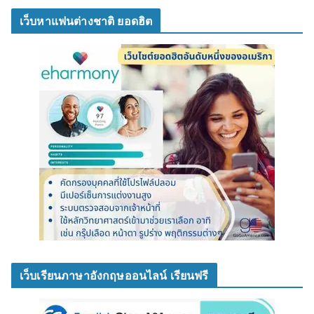
เว็บหาแฟนต่างชาติ ยอดฮิต
เว็บเรียนภาษาอังกฤษออนไลน์ เรียนฟรี