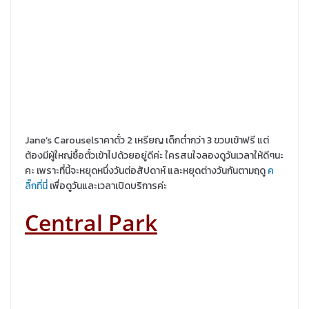
Jane’s Carouselราคาตั๋ว 2 เหรียญ เด็กต่ำกว่า 3 ขวบเข้าฟรี แต่
ต้องมีผู้ใหญ่ซื้อตั๋วเข้าไปด้วยอยู่ดีค่ะ ใครสนใจลองดูวันเวลาให้ดีๆนะ
คะ เพราะที่นี้จะหยุดหนึ่งวันต่อสัปดาห์ และหยุดต่างวันกันตามฤดู
ค
ลิ๊กที่นี่
เพื่อดูวันและเวลาเปิดบริการค่ะ
Central Park