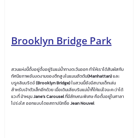
Brooklyn Bridge Par
k
สวนแห่งนี้ตั้งอยู่ตั้งอยู่ริมแม่น้ำทางตะวันออก ทำให้เราได้สัมผัสกับ
ทัศนียภาพอันงดงามของตึกสูงในแมนฮัตตัน
(Manhattan)
และ
บรูคลินบริดจ์
(Brooklyn Bridge)
ในสวนนี้ยังมีสนามเด็กเล่น
สำหรับเจ้าตัวเล็กอีกด้วย เมื่อเดินเลียบริมแม่น้ำก็ให้แน่ใจนะคะว่าได้
แวะที่ ม้าหมุน
Jane’s Carousel
ที่มีลักษณะพิเศษ คือตั้งอยู่ในศาลา
โปร่งใส ออกแบบโดยสถาปนิกชื่อ
Jean Nouvel