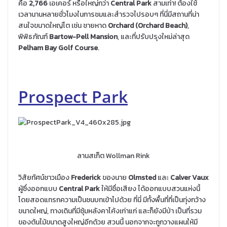
คือ
2,766
เอเคอร์ หรือใหญ่กว่า
Central Park
สามเท่า! ต้องใช้
เวลานานหลายชั่วโมงในการชมและสำรวจไปรอบๆ ที่นี่มีสถานที่น่า
สนใจขนาดใหญ่โต เช่น ชายหาด
Orchard (Orchard Beach)
,
พิพิธภัณฑ์
Bartow-Pell Mansion
, และที่ปรับปรุงใหม่ล่าสุด
Pelham Bay Golf Course
.
Prospect Park
ลานสเก็ต Wollman Rink
วิสัยทัศน์ชาวเมือง
Frederick
ของนาย
Olmsted
และ
Calver Vaux
ผู้ซึ่งออกแบบ
Central Park
ให้มีชื่อเสียง ได้ออกแบบสวนแห่งนี้
โดยสอดแทรกความเป็นชนบทเข้าไปด้วย ที่นี่ มีทั้งพื้นที่ที่เป็นทุ่งกว้าง
ขนาดใหญ่, ทางเดินที่มีซุ้มหลังคาโค้งเก่าแก่ และก็ยังมีป่า เป็นที่รวม
ของต้นไม้ขนาดสูงใหญ่อีกด้วย สวนนี้ นอกจากจะถูกวางแผนให้มี