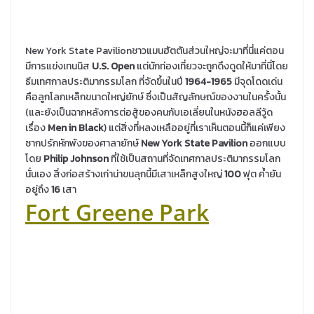
New York State Pavilionชาวแมนฮัตตันส่วนใหญ่จะมาที่นี่แค่ตอน
มีการแข่งเทนนิส
U.S. Open
แต่นักท่องเที่ยวจะถูกดึงดูดให้มาที่นี่โดย
ธีมเทศกาลประติมากรรมโลก ที่จัดขึ้นในปี
1964-1965
มีจุดโดดเด่น
คือลูกโลกเหล็กขนาดใหญ่ยักษ์ ซึ่งเป็นสัญลักษณ์ของงานในครั้งนั้น
(และยังเป็นฉากหลังการต่อสู้ของคนกับเอเลี่ยนในหนังฮอลลีวู้ด
เรื่อง
Men in Black
) แต่สิ่งที่หลงเหลืออยู่ที่เราเห็นตอนนี้ก็แค่เพียง
ซากปรักหักพังของศาลายักษ์
New York State Pavilion
ออกแบบ
โดย
Philip Johnson
ที่ใช้เป็นสถานที่จัดเทศกาลประติมากรรมโลก
นั่นเอง สิ่งก่อสร้างเก่าน่าขนลุกนี้มีเสาเหล็กสูงใหญ่
100
ฟุต ค้ำยัน
อยู่ถึง
16
เสา
Fort Greene Park