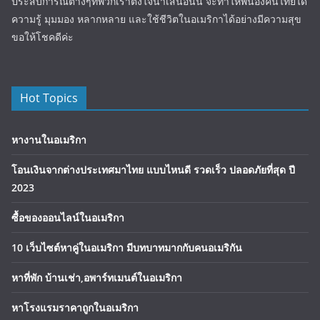
ประสบการณ์ต่างๆที่พวกเราตั้งใจนำเสนอนั้น จะทำให้พี่น้องคนไทยได้
ความรู้ มุมมอง หลากหลาย และใช้ชีวิตในอเมริกาได้อย่างมีความสุข
ขอให้โชคดีค่ะ
Hot Topics
หางานในอเมริกา
โอนเงินจากต่างประเทศมาไทย แบบไหนดี รวดเร็ว ปลอดภัยที่สุด ปี
2023
ซื้อของออนไลน์ในอเมริกา
10 เว็บไซต์หาคู่ในอเมริกา มีบทบาทมากกับคนอเมริกัน
หาที่พัก บ้านเช่า,อพาร์ทเมนต์ในอเมริกา
หาโรงแรมราคาถูกในอเมริกา