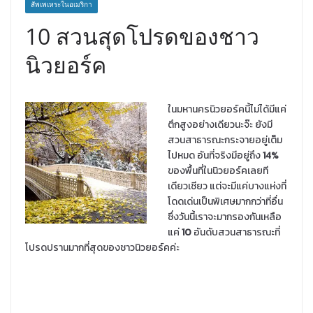
สัพเพเหระในอเมริกา
10 สวนสุดโปรดของชาว
นิวยอร์ค
ในมหานครนิวยอร์คนี้ไม่ได้มีแค่
ตึกสูงอย่างเดียวนะจ๊ะ ยังมี
สวนสาธารณะกระจายอยู่เต็ม
ไปหมด อันที่จริงมีอยู่ถึง
14%
ของพื้นที่ในนิวยอร์คเลยที
เดียวเชียว แต่จะมีแค่บางแห่งที่
โดดเด่นเป็นพิเศษมากกว่าที่อื่น
ซึ่งวันนี้เราจะมากรองกันเหลือ
แค่
10
อันดับสวนสาธารณะที่
โปรดปรานมากที่สุดของชาวนิวยอร์คค่ะ