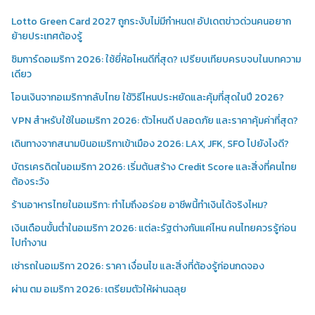
Lotto Green Card 2027 ถูกระงับไม่มีกำหนด! อัปเดตข่าวด่วนคนอยาก
ย้ายประเทศต้องรู้
ซิมการ์ดอเมริกา 2026: ใช้ยี่ห้อไหนดีที่สุด? เปรียบเทียบครบจบในบทความ
เดียว
โอนเงินจากอเมริกากลับไทย ใช้วิธีไหนประหยัดและคุ้มที่สุดในปี 2026?
VPN สำหรับใช้ในอเมริกา 2026: ตัวไหนดี ปลอดภัย และราคาคุ้มค่าที่สุด?
เดินทางจากสนามบินอเมริกาเข้าเมือง 2026: LAX, JFK, SFO ไปยังไงดี?
บัตรเครดิตในอเมริกา 2026: เริ่มต้นสร้าง Credit Score และสิ่งที่คนไทย
ต้องระวัง
ร้านอาหารไทยในอเมริกา: ทำไมถึงอร่อย อาชีพนี้ทำเงินได้จริงไหม?
เงินเดือนขั้นต่ำในอเมริกา 2026: แต่ละรัฐต่างกันแค่ไหน คนไทยควรรู้ก่อน
ไปทำงาน
เช่ารถในอเมริกา 2026: ราคา เงื่อนไข และสิ่งที่ต้องรู้ก่อนกดจอง
ผ่าน ตม อเมริกา 2026: เตรียมตัวให้ผ่านฉลุย