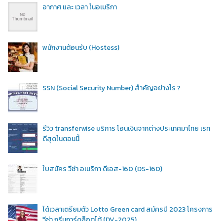
อากาศ และ เวลา ในอเมริกา
พนักงานต้อนรับ (Hostess)
SSN (Social Security Number) สำคัญอย่างไร ?
รีวิว transferwise บริการ โอนเงินจากต่างประเทศมาไทย เรท
ดีสุดในตอนนี้
ใบสมัคร วีซ่า อเมริกา ดีเอส-160 (DS-160)
ได้เวลาเตรียมตัว Lotto Green card สมัครปี 2023 โครงการ
วีซ่า กรีนการ์ดล็อตโต้ (DV-2025)