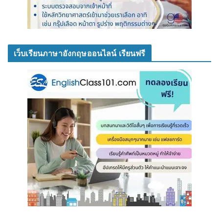
เว็บเรียนภาษาอังกฤษออนไลน์ เรียนฟรี