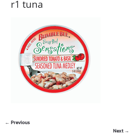
r1 tuna
← Previous
Next →