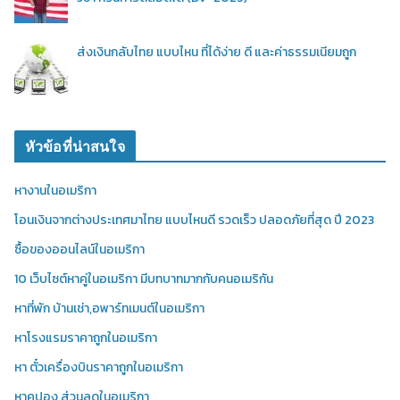
ส่งเงินกลับไทย แบบไหน ที่ได้ง่าย ดี และค่าธรรมเนียมถูก
หัวข้อที่น่าสนใจ
หางานในอเมริกา
โอนเงินจากต่างประเทศมาไทย แบบไหนดี รวดเร็ว ปลอดภัยที่สุด ปี 2023
ซื้อของออนไลน์ในอเมริกา
10 เว็บไซต์หาคู่ในอเมริกา มีบทบาทมากกับคนอเมริกัน
หาที่พัก บ้านเช่า,อพาร์ทเมนต์ในอเมริกา
หาโรงแรมราคาถูกในอเมริกา
หา ตั๋วเครื่องบินราคาถูกในอเมริกา
หาคูปอง ส่วนลดในอเมริกา