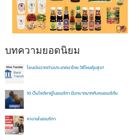
บทความยอดนิยม
โอนเงินจากต่างประเทศมาไทย วิธีไหนคุ้มสุด?
10 เว็บไซต์หาคู่ในอเมริกา มีบทบาทมากกับคนอเมริกัน
หางานในอเมริกา