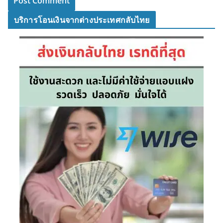
บริการโอนเงินจากต่างประเทศกลับไทย