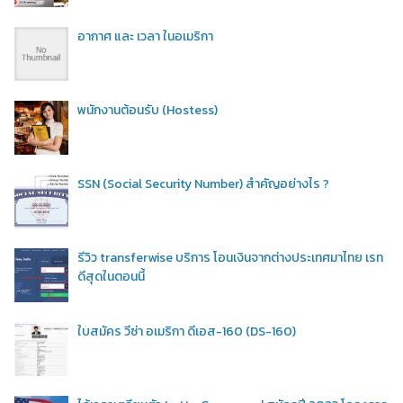
อากาศ และ เวลา ในอเมริกา
พนักงานต้อนรับ (Hostess)
SSN (Social Security Number) สำคัญอย่างไร ?
รีวิว transferwise บริการ โอนเงินจากต่างประเทศมาไทย เรท
ดีสุดในตอนนี้
ใบสมัคร วีซ่า อเมริกา ดีเอส-160 (DS-160)