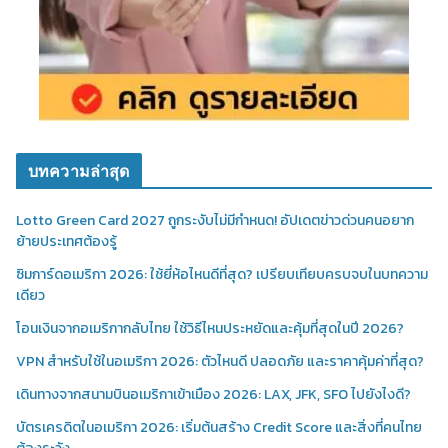
บทความล่าสุด
Lotto Green Card 2027 ถูกระงับไม่มีกำหนด! อัปเดตข่าวด่วนคนอยาก
ย้ายประเทศต้องรู้
ซิมการ์ดอเมริกา 2026: ใช้ยี่ห้อไหนดีที่สุด? เปรียบเทียบครบจบในบทความ
เดียว
โอนเงินจากอเมริกากลับไทย ใช้วิธีไหนประหยัดและคุ้มที่สุดในปี 2026?
VPN สำหรับใช้ในอเมริกา 2026: ตัวไหนดี ปลอดภัย และราคาคุ้มค่าที่สุด?
เดินทางจากสนามบินอเมริกาเข้าเมือง 2026: LAX, JFK, SFO ไปยังไงดี?
บัตรเครดิตในอเมริกา 2026: เริ่มต้นสร้าง Credit Score และสิ่งที่คนไทย