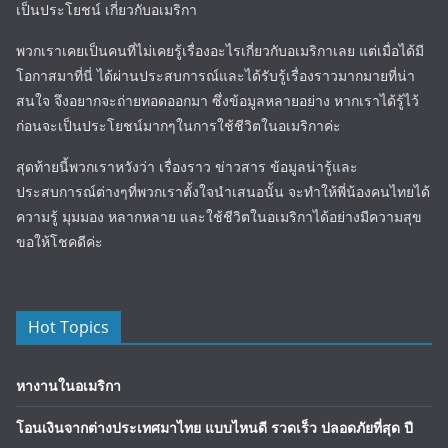
เป็นประโยชน์ เกี่ยวกับอเมริกา
พวกเราเคยเป็นคนที่ไม่เคยรู้เรื่องอะไรเกี่ยวกับอเมริกาเลย แต่เมื่อได้มี
โอกาสมาที่นี่ ได้ผ่านประสบการณ์และได้รับรู้เรื่องราวมากมายที่น่า
สนใจ จึงอยากจะถ่ายทอดออกมา ซึ่งข้อมูลหลายอย่าง หากเราได้รู้ไว้
ก่อนจะเป็นประโยชน์มากๆในการใช้ชีวิตในอเมริกาค่ะ
สุดท้ายนี้พวกเราหวังว่า เรื่องราว ข่าวสาร ข้อมูลน่ารู้และ
ประสบการณ์ต่างๆที่พวกเราตั้งใจนำเสนอนั้น จะทำให้พี่น้องคนไทยได้
ความรู้ มุมมอง หลากหลาย และใช้ชีวิตในอเมริกาได้อย่างมีความสุข
ขอให้โชคดีค่ะ
Hot Topics
หางานในอเมริกา
โอนเงินจากต่างประเทศมาไทย แบบไหนดี รวดเร็ว ปลอดภัยที่สุด ปี