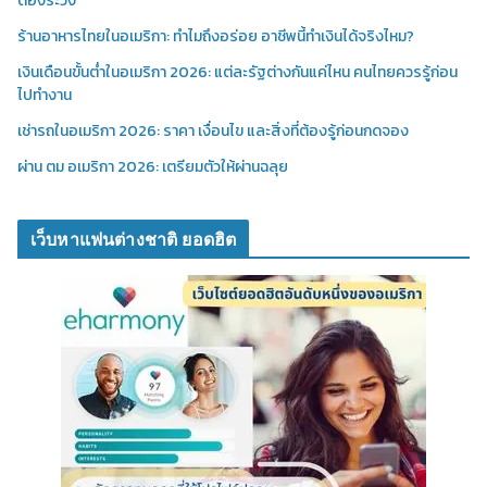
ต้องระวัง
ร้านอาหารไทยในอเมริกา: ทำไมถึงอร่อย อาชีพนี้ทำเงินได้จริงไหม?
เงินเดือนขั้นต่ำในอเมริกา 2026: แต่ละรัฐต่างกันแค่ไหน คนไทยควรรู้ก่อน
ไปทำงาน
เช่ารถในอเมริกา 2026: ราคา เงื่อนไข และสิ่งที่ต้องรู้ก่อนกดจอง
ผ่าน ตม อเมริกา 2026: เตรียมตัวให้ผ่านฉลุย
เว็บหาแฟนต่างชาติ ยอดฮิต