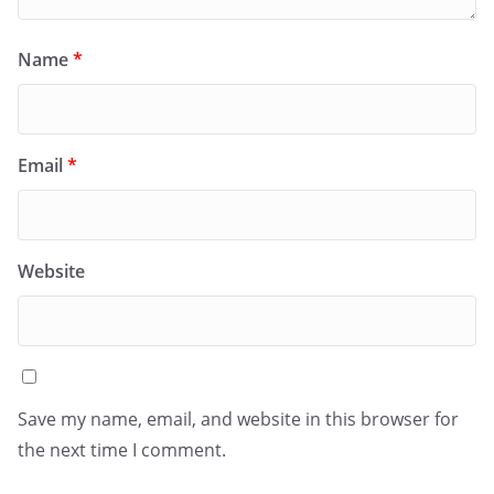
Name
*
Email
*
Website
Save my name, email, and website in this browser for
the next time I comment.