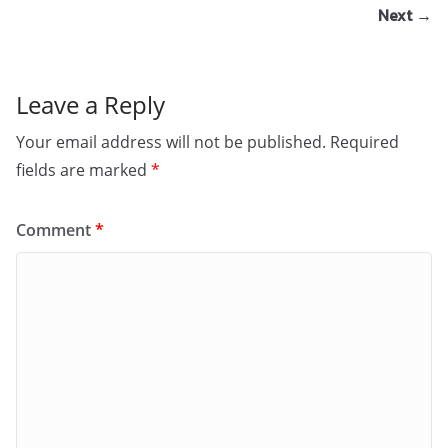
Next →
Leave a Reply
Your email address will not be published.
Required
fields are marked
*
Comment
*