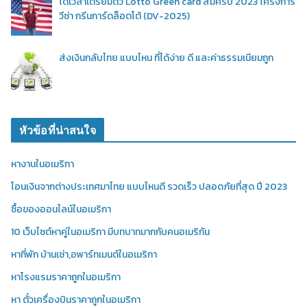
ได้เวลาเตรียมตัว Lotto Green card สมัครปี 2023 โครงการ
วีซ่า กรีนการ์ดล็อตโต้ (DV-2025)
ส่งเงินกลับไทย แบบไหน ที่ได้ง่าย ดี และค่าธรรมเนียมถูก
หัวข้อที่น่าสนใจ
หางานในอเมริกา
โอนเงินจากต่างประเทศมาไทย แบบไหนดี รวดเร็ว ปลอดภัยที่สุด ปี 2023
ซื้อของออนไลน์ในอเมริกา
10 เว็บไซต์หาคู่ในอเมริกา มีบทบาทมากกับคนอเมริกัน
หาที่พัก บ้านเช่า,อพาร์ทเมนต์ในอเมริกา
หาโรงแรมราคาถูกในอเมริกา
หา ตั๋วเครื่องบินราคาถูกในอเมริกา