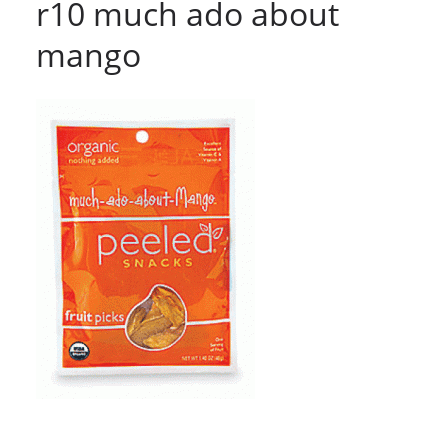
r10 much ado about
mango