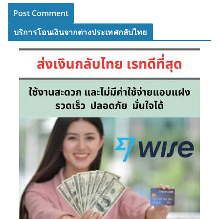
บริการโอนเงินจากต่างประเทศกลับไทย