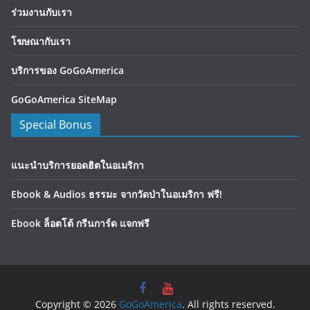
ร่วมงานกับเรา
โฆษณากับเรา
บริการของ GoGoAmerica
GoGoAmerica SiteMap
Special Bonus
แนะนำบริการยอดฮิตในอเมริกา
Ebook & Audios ธรรมะ จากวัดป่าในอเมริกา ฟรี!
Ebook ล็อตโต้ กรีนการ์ด แจกฟรี
Copyright © 2026
GoGoAmerica
. All rights reserved.