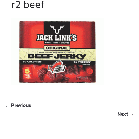
r2 beef
← Previous
Next →