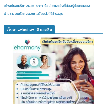
เช่ารถในอเมริกา 2026: ราคา เงื่อนไข และสิ่งที่ต้องรู้ก่อนกดจอง
ผ่าน ตม อเมริกา 2026: เตรียมตัวให้ผ่านฉลุย
เว็บหาแฟนต่างชาติ ยอดฮิต