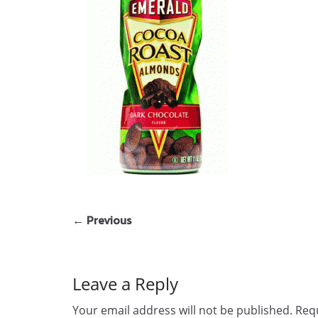
← Previous
Leave a Reply
Your email address will not be published.
Requ