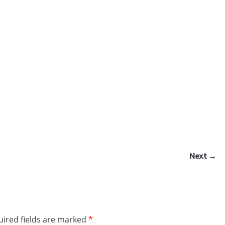
Next →
ired fields are marked
*