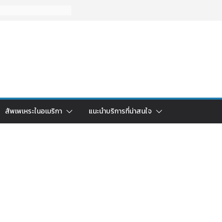
สัพเพเหระในอเมริกา
แนะนำบริการที่น่าสนใจ