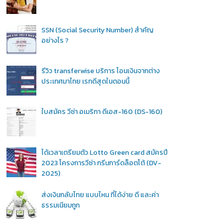
SSN (Social Security Number) สำคัญ
อย่างไร ?
รีวิว transferwise บริการ โอนเงินจากต่าง
ประเทศมาไทย เรทดีสุดในตอนนี้
ใบสมัคร วีซ่า อเมริกา ดีเอส-160 (DS-160)
ได้เวลาเตรียมตัว Lotto Green card สมัครปี
2023 โครงการวีซ่า กรีนการ์ดล็อตโต้ (DV-
2025)
ส่งเงินกลับไทย แบบไหน ที่ได้ง่าย ดี และค่า
ธรรมเนียมถูก