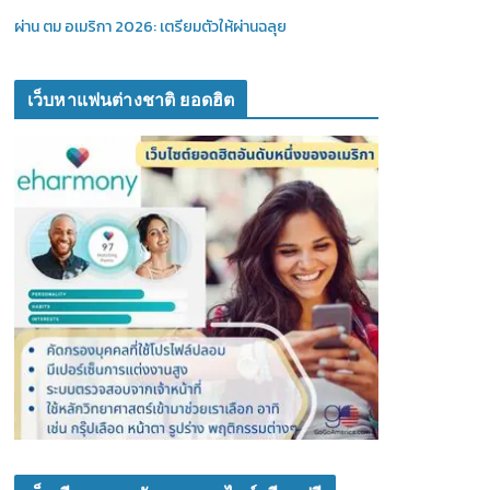
ผ่าน ตม อเมริกา 2026: เตรียมตัวให้ผ่านฉลุย
เว็บหาแฟนต่างชาติ ยอดฮิต