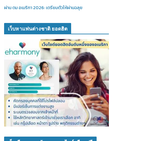
ผ่าน ตม อเมริกา 2026: เตรียมตัวให้ผ่านฉลุย
เว็บหาแฟนต่างชาติ ยอดฮิต