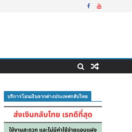
บริการโอนเงินจากต่างประเทศกลับไทย