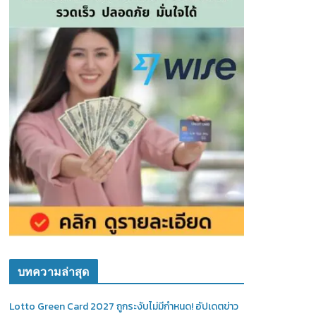
บทความล่าสุด
Lotto Green Card 2027 ถูกระงับไม่มีกำหนด! อัปเดตข่าว