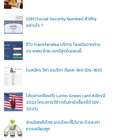
SSN (Social Security Number) สำคัญ
อย่างไร ?
รีวิว transferwise บริการ โอนเงินจากต่าง
ประเทศมาไทย เรทดีสุดในตอนนี้
ใบสมัคร วีซ่า อเมริกา ดีเอส-160 (DS-160)
ได้เวลาเตรียมตัว Lotto Green card สมัครปี
2023 โครงการวีซ่า กรีนการ์ดล็อตโต้ (DV-
2025)
ส่งเงินกลับไทย แบบไหน ที่ได้ง่าย ดี และค่า
ธรรมเนียมถูก