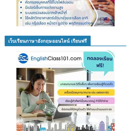
เว็บเรียนภาษาอังกฤษออนไลน์ เรียนฟรี