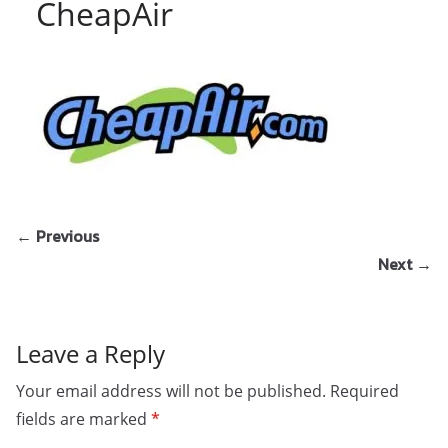
CheapAir
← Previous
Next →
Leave a Reply
Your email address will not be published.
Required
fields are marked
*