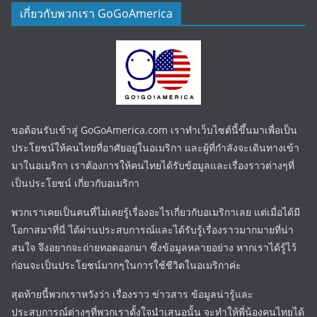
เกี่ยวกับพวกเรา GoGoAmerica
ขอต้อนรับเข้าสู่ GoGoAmerica.com เราทำเว็บไซต์นี้ขึ้นมาเพื่อเป็น
ประโยชน์ให้คนไทยที่อาศัยอยู่ในอเมริกา และผู้ที่กำลังจะเดินทางเข้า
มาในอเมริกา เราต้องการให้คนไทยได้รับข้อมูลและเรื่องราวต่างๆที่
เป็นประโยชน์ เกี่ยวกับอเมริกา
พวกเราเคยเป็นคนที่ไม่เคยรู้เรื่องอะไรเกี่ยวกับอเมริกาเลย แต่เมื่อได้มี
โอกาสมาที่นี่ ได้ผ่านประสบการณ์และได้รับรู้เรื่องราวมากมายที่น่า
สนใจ จึงอยากจะถ่ายทอดออกมา ซึ่งข้อมูลหลายอย่าง หากเราได้รู้ไว้
ก่อนจะเป็นประโยชน์มากๆในการใช้ชีวิตในอเมริกาค่ะ
สุดท้ายนี้พวกเราหวังว่า เรื่องราว ข่าวสาร ข้อมูลน่ารู้และ
ประสบการณ์ต่างๆที่พวกเราตั้งใจนำเสนอนั้น จะทำให้พี่น้องคนไทยได้