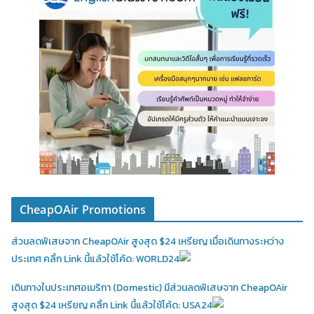
CheapOAir Promotions
ส่วนลดพิเสษจาก CheapOAir สูงสุด $24 เหรียญ เมื่อเดินทางระหว่าง
ประเทศ คลิ้ก Link นี้แล้วใช้โค้ด: WORLD24
เดินทางในประเทศอเมริกา (Domestic)
มีส่วนลดพิเสษจาก CheapOAir
สูงสุด $24 เหรียญ คลิ้ก Link นี้แล้วใช้โค้ด: USA24