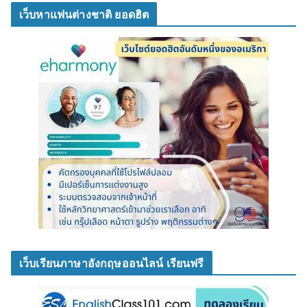
เว็บหาแฟนต่างชาติ ยอดฮิต
เว็บเรียนภาษาอังกฤษออนไลน์ เรียนฟรี