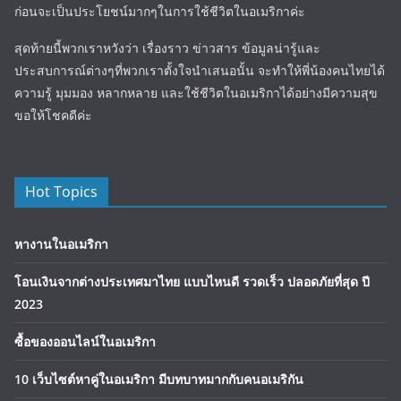
ก่อนจะเป็นประโยชน์มากๆในการใช้ชีวิตในอเมริกาค่ะ
สุดท้ายนี้พวกเราหวังว่า เรื่องราว ข่าวสาร ข้อมูลน่ารู้และ
ประสบการณ์ต่างๆที่พวกเราตั้งใจนำเสนอนั้น จะทำให้พี่น้องคนไทยได้
ความรู้ มุมมอง หลากหลาย และใช้ชีวิตในอเมริกาได้อย่างมีความสุข
ขอให้โชคดีค่ะ
Hot Topics
หางานในอเมริกา
โอนเงินจากต่างประเทศมาไทย แบบไหนดี รวดเร็ว ปลอดภัยที่สุด ปี
2023
ซื้อของออนไลน์ในอเมริกา
10 เว็บไซต์หาคู่ในอเมริกา มีบทบาทมากกับคนอเมริกัน