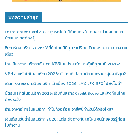
บทความล่าสุด
Lotto Green Card 2027 ถูกระงับไม่มีกำหนด! อัปเดตข่าวด่วนคนอยาก
ย้ายประเทศต้องรู้
ซิมการ์ดอเมริกา 2026: ใช้ยี่ห้อไหนดีที่สุด? เปรียบเทียบครบจบในบทความ
เดียว
โอนเงินจากอเมริกากลับไทย ใช้วิธีไหนประหยัดและคุ้มที่สุดในปี 2026?
VPN สำหรับใช้ในอเมริกา 2026: ตัวไหนดี ปลอดภัย และราคาคุ้มค่าที่สุด?
เดินทางจากสนามบินอเมริกาเข้าเมือง 2026: LAX, JFK, SFO ไปยังไงดี?
บัตรเครดิตในอเมริกา 2026: เริ่มต้นสร้าง Credit Score และสิ่งที่คนไทย
ต้องระวัง
ร้านอาหารไทยในอเมริกา: ทำไมถึงอร่อย อาชีพนี้ทำเงินได้จริงไหม?
เงินเดือนขั้นต่ำในอเมริกา 2026: แต่ละรัฐต่างกันแค่ไหน คนไทยควรรู้ก่อน
ไปทำงาน