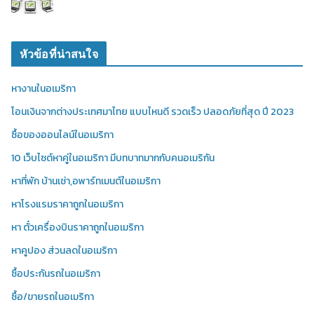
หัวข้อที่น่าสนใจ
หางานในอเมริกา
โอนเงินจากต่างประเทศมาไทย แบบไหนดี รวดเร็ว ปลอดภัยที่สุด ปี 2023
ซื้อของออนไลน์ในอเมริกา
10 เว็บไซต์หาคู่ในอเมริกา มีบทบาทมากกับคนอเมริกัน
หาที่พัก บ้านเช่า,อพาร์ทเมนต์ในอเมริกา
หาโรงแรมราคาถูกในอเมริกา
หา ตั๋วเครื่องบินราคาถูกในอเมริกา
หาคูปอง ส่วนลดในอเมริกา
ซื้อประกันรถในอเมริกา
ซื้อ/ขายรถในอเมริกา