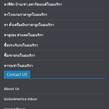
หาที่พัก บ้านเช่า,อพาร์ทเมนต์ในอเมริกา
หาโรงแรมราคาถูกในอเมริกา
หา ตั๋วเครื่องบินราคาถูกในอเมริกา
หาคูปอง ส่วนลดในอเมริกา
ซื้อประกันรถในอเมริกา
ซื้อ/ขายรถในอเมริกา
หารถเช่าในอเมริกา
Contact US
About Us
GoGoAmerica Inbox