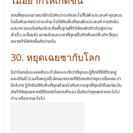
ไม่อยากให้เกิดขึ้น
แทนที่คุณจะเอาสมาธิไปมัวคิดว่าจะเกิดอะไรที่ไม่พึงประสงค์ คุณควร
ไปนั่งคิดมากกว่าว่าจะทำอะไรให้เกิดสิ่งที่คุณพึงประสงค์ การคิดใน
แง่บวก (แบบไม่เกินจริง) คือพื้นฐานที่ทำให้คนคิดก้าวไปสู่ความ
สำเร็จ ฉะนั้นแล้ว เอาพลังและเวลาที่คุณมีไปคิดถึงแต่สิ่งดีๆ ที่คุณ
อยากทำให้เกิดขึ้นดีกว่าครับ
30. หยุดเฉยชากับโลก
ไม่ว่าโลกมันจะแย่หรือจะดี มันคงจะดีกว่าที่คุณจะรู้สึกดีที่มีชีวิตอยู่
และมีวันนี้ (รวมทั้งพรุ่งนี้) มีคนมากมายที่ชีวิตแย่กว่าคุณ (เชื่อเหอะว่า
มีจริงๆ) รู้จักยินดีกับสิ่งที่คุณมี พอใจกับความสุขที่คุณได้ในแต่ละวัน
มันทำให้คุณอยากมีชีวิตต่อไปแทนที่จะมา นั่งคิดว่าคุณพลาดอะไรไป
บ้าง หรือขาดอะไรไป