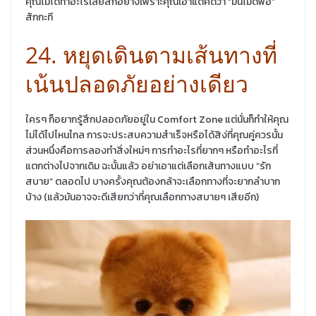
คุณไม่ได้ทำอะไรเลยสักอย่างเพราะคุณเอาแต่คิดว่า “มันไม่ดีพอ”
สักกะที
24. หยุดเดินตามเส้นทางที่
เน้นปลอดภัยอย่างเดียว
ใครๆ ก็อยากรู้สึกปลอดภัยอยู่ใน Comfort Zone แต่นั่นก็ทำให้คุณ
ไม่ได้ไปไหนไกล การจะประสบความสำเร็จหรือได้สิง่ที่คุณคู่ควรนั้น
ส่วนหนึ่งคือการลองทำสิ่งใหม่ๆ การทำอะไรที่ยากๆ หรือทำอะไรที่
แตกต่างไปจากเดิม ฉะนั้นแล้ว อย่าเอาแต่เลือกเส้นทางแบบ “รัก
สบาย”​ ตลอดไป บางครั้งคุณต้องกล้าจะเลือกทางที่จะยากลำบาก
บ้าง (แล้วมันอาจจะดีเสียกว่าที่คุณเลือกทางสบายๆ เสียอีก)