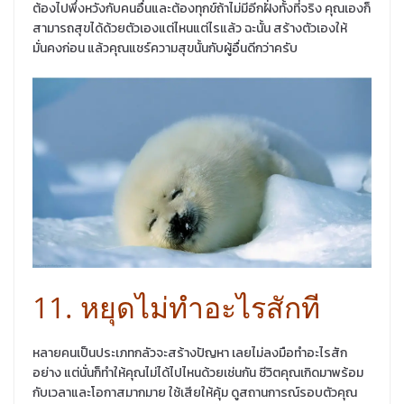
ต้องไปพึ่งหวังกับคนอื่นและต้องทุกข์ถ้าไม่มีอีกฝั่งทั้งที่จริง คุณเองก็
สามารถสุขได้ด้วยตัวเองแต่ไหนแต่ไรแล้ว ฉะนั้น สร้างตัวเองให้
มั่นคงก่อน แล้วคุณแชร์ความสุขนั้นกับผู้อื่นดีกว่าครับ
11. หยุดไม่ทำอะไรสักที
หลายคนเป็นประเภทกลัวจะสร้างปัญหา เลยไม่ลงมือทำอะไรสัก
อย่าง แต่นั่นก็ทำให้คุณไม่ได้ไปไหนด้วยเช่นกัน ชีวิตคุณเกิดมาพร้อม
กับเวลาและโอกาสมากมาย ใช้เสียให้คุ้ม ดูสถานการณ์รอบตัวคุณ