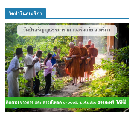
วัดป่าในอเมริกา