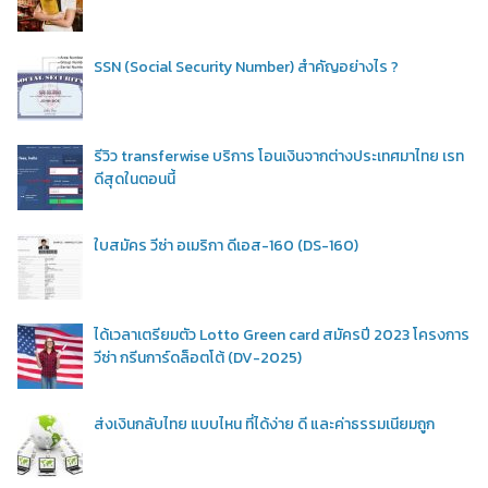
SSN (Social Security Number) สำคัญอย่างไร ?
รีวิว transferwise บริการ โอนเงินจากต่างประเทศมาไทย เรท
ดีสุดในตอนนี้
ใบสมัคร วีซ่า อเมริกา ดีเอส-160 (DS-160)
ได้เวลาเตรียมตัว Lotto Green card สมัครปี 2023 โครงการ
วีซ่า กรีนการ์ดล็อตโต้ (DV-2025)
ส่งเงินกลับไทย แบบไหน ที่ได้ง่าย ดี และค่าธรรมเนียมถูก