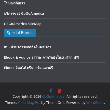
โฆษณากับเรา
บริการของ GoGoAmerica
GoGoAmerica SiteMap
Special Bonus
แนะนำบริการยอดฮิตในอเมริกา
Ebook & Audios ธรรมะ จากวัดป่าในอเมริกา ฟรี!
Ebook ล็อตโต้ กรีนการ์ด แจกฟรี
Copyright © 2026
GoGoAmerica
. All rights reserved.
Theme:
ColorMag Pro
by ThemeGrill. Powered by
WordPress
.