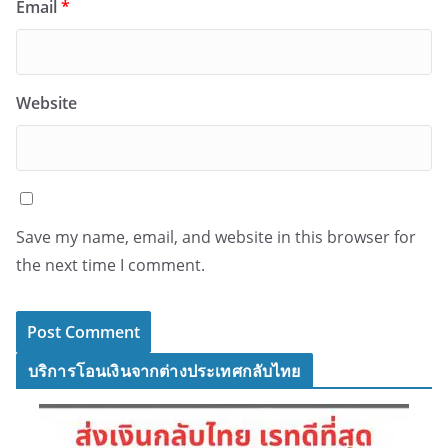
Email
*
Website
Save my name, email, and website in this browser for
the next time I comment.
บริการโอนเงินจากต่างประเทศกลับไทย