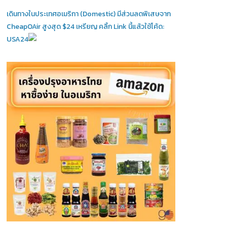
เดินทางในประเทศอเมริกา (Domestic)
มีส่วนลดพิเสษจาก
CheapOAir สูงสุด $24 เหรียญ คลิ้ก Link นี้แล้วใช้โค้ด:
USA24