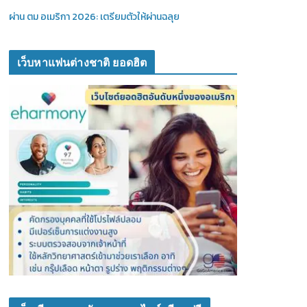
ผ่าน ตม อเมริกา 2026: เตรียมตัวให้ผ่านฉลุย
เว็บหาแฟนต่างชาติ ยอดฮิต