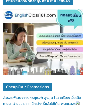
เว็บเรียนภาษาอังกฤษออนไลน์ เรียนฟรี
CheapOAir Promotions
ส่วนลดพิเสษจาก CheapOAir สูงสุด $24 เหรียญ เมื่อเดิน
ทางระหว่างประเทศ คลิ้ก Link นี้แล้วใช้โค้ด: WORLD24