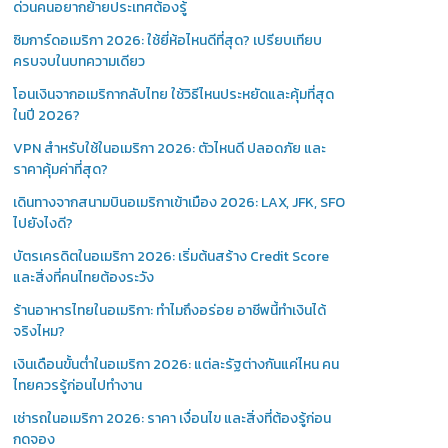
ด่วนคนอยากย้ายประเทศต้องรู้
ซิมการ์ดอเมริกา 2026: ใช้ยี่ห้อไหนดีที่สุด? เปรียบเทียบ
ครบจบในบทความเดียว
โอนเงินจากอเมริกากลับไทย ใช้วิธีไหนประหยัดและคุ้มที่สุด
ในปี 2026?
VPN สำหรับใช้ในอเมริกา 2026: ตัวไหนดี ปลอดภัย และ
ราคาคุ้มค่าที่สุด?
เดินทางจากสนามบินอเมริกาเข้าเมือง 2026: LAX, JFK, SFO
ไปยังไงดี?
บัตรเครดิตในอเมริกา 2026: เริ่มต้นสร้าง Credit Score
และสิ่งที่คนไทยต้องระวัง
ร้านอาหารไทยในอเมริกา: ทำไมถึงอร่อย อาชีพนี้ทำเงินได้
จริงไหม?
เงินเดือนขั้นต่ำในอเมริกา 2026: แต่ละรัฐต่างกันแค่ไหน คน
ไทยควรรู้ก่อนไปทำงาน
เช่ารถในอเมริกา 2026: ราคา เงื่อนไข และสิ่งที่ต้องรู้ก่อน
กดจอง