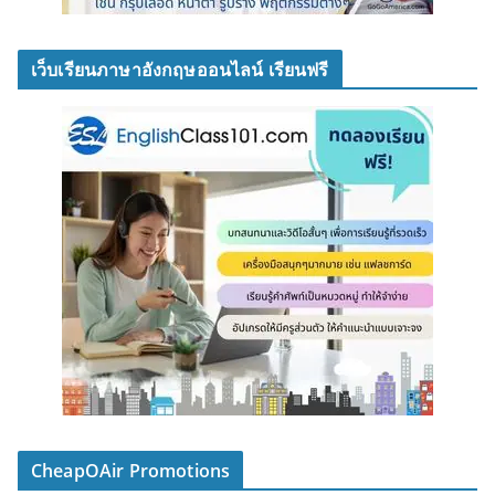
เว็บเรียนภาษาอังกฤษออนไลน์ เรียนฟรี
CheapOAir Promotions