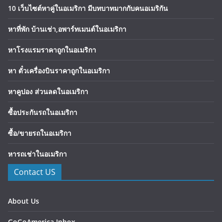
10 เว็บไซต์หาคู่ในอเมริกา มีบทบาทมากกับคนอเมริกัน
หาที่พัก บ้านเช่า,อพาร์ทเมนต์ในอเมริกา
หาโรงแรมราคาถูกในอเมริกา
หา ตั๋วเครื่องบินราคาถูกในอเมริกา
หาคูปอง ส่วนลดในอเมริกา
ซื้อประกันรถในอเมริกา
ซื้อ/ขายรถในอเมริกา
หารถเช่าในอเมริกา
Contact US
About Us
GoGoAmerica Inbox