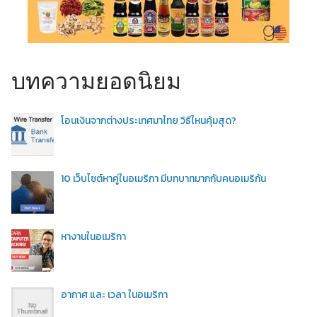
บทความยอดนิยม
โอนเงินจากต่างประเทศมาไทย วิธีไหนคุ้มสุด?
10 เว็บไซต์หาคู่ในอเมริกา มีบทบาทมากกับคนอเมริกัน
หางานในอเมริกา
อากาศ และ เวลา ในอเมริกา