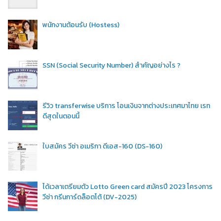
พนักงานต้อนรับ (Hostess)
SSN (Social Security Number) สำคัญอย่างไร ?
รีวิว transferwise บริการ โอนเงินจากต่างประเทศมาไทย เรท
ดีสุดในตอนนี้
ใบสมัคร วีซ่า อเมริกา ดีเอส-160 (DS-160)
ได้เวลาเตรียมตัว Lotto Green card สมัครปี 2023 โครงการ
วีซ่า กรีนการ์ดล็อตโต้ (DV-2025)