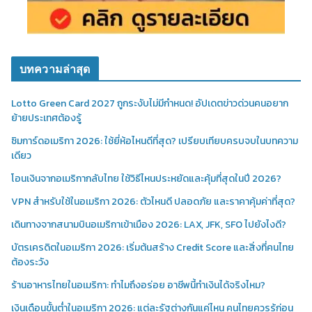
บทความล่าสุด
Lotto Green Card 2027 ถูกระงับไม่มีกำหนด! อัปเดตข่าวด่วนคนอยาก
ย้ายประเทศต้องรู้
ซิมการ์ดอเมริกา 2026: ใช้ยี่ห้อไหนดีที่สุด? เปรียบเทียบครบจบในบทความ
เดียว
โอนเงินจากอเมริกากลับไทย ใช้วิธีไหนประหยัดและคุ้มที่สุดในปี 2026?
VPN สำหรับใช้ในอเมริกา 2026: ตัวไหนดี ปลอดภัย และราคาคุ้มค่าที่สุด?
เดินทางจากสนามบินอเมริกาเข้าเมือง 2026: LAX, JFK, SFO ไปยังไงดี?
บัตรเครดิตในอเมริกา 2026: เริ่มต้นสร้าง Credit Score และสิ่งที่คนไทย
ต้องระวัง
ร้านอาหารไทยในอเมริกา: ทำไมถึงอร่อย อาชีพนี้ทำเงินได้จริงไหม?
เงินเดือนขั้นต่ำในอเมริกา 2026: แต่ละรัฐต่างกันแค่ไหน คนไทยควรรู้ก่อน