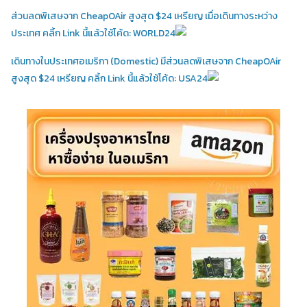
ส่วนลดพิเสษจาก CheapOAir สูงสุด $24 เหรียญ เมื่อเดินทางระหว่าง
ประเทศ คลิ้ก Link นี้แล้วใช้โค้ด: WORLD24
เดินทางในประเทศอเมริกา (Domestic)
มีส่วนลดพิเสษจาก CheapOAir
สูงสุด $24 เหรียญ คลิ้ก Link นี้แล้วใช้โค้ด: USA24