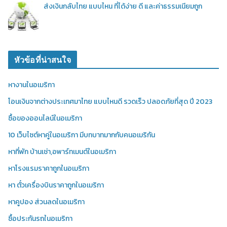
ส่งเงินกลับไทย แบบไหน ที่ได้ง่าย ดี และค่าธรรมเนียมถูก
หัวข้อที่น่าสนใจ
หางานในอเมริกา
โอนเงินจากต่างประเทศมาไทย แบบไหนดี รวดเร็ว ปลอดภัยที่สุด ปี 2023
ซื้อของออนไลน์ในอเมริกา
10 เว็บไซต์หาคู่ในอเมริกา มีบทบาทมากกับคนอเมริกัน
หาที่พัก บ้านเช่า,อพาร์ทเมนต์ในอเมริกา
หาโรงแรมราคาถูกในอเมริกา
หา ตั๋วเครื่องบินราคาถูกในอเมริกา
หาคูปอง ส่วนลดในอเมริกา
ซื้อประกันรถในอเมริกา