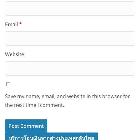
Email
*
Website
Save my name, email, and website in this browser for
the next time I comment.
บริการโอนเงินจากต่างประเทศกลับไทย