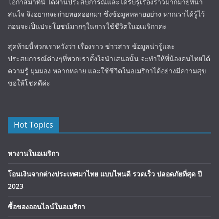
โอกาสมาที่นี่ ได้ผ่านประสบการณ์และได้รับรู้เรื่องราวมากมายที่น่า
สนใจ จึงอยากจะถ่ายทอดออกมา ซึ่งข้อมูลหลายอย่าง หากเราได้รู้ไว้
ก่อนจะเป็นประโยชน์มากๆในการใช้ชีวิตในอเมริกาค่ะ
สุดท้ายนี้พวกเราหวังว่า เรื่องราว ข่าวสาร ข้อมูลน่ารู้และ
ประสบการณ์ต่างๆที่พวกเราตั้งใจนำเสนอนั้น จะทำให้พี่น้องคนไทยได้
ความรู้ มุมมอง หลากหลาย และใช้ชีวิตในอเมริกาได้อย่างมีความสุข
ขอให้โชคดีค่ะ
Hot Topics
หางานในอเมริกา
โอนเงินจากต่างประเทศมาไทย แบบไหนดี รวดเร็ว ปลอดภัยที่สุด ปี
2023
ซื้อของออนไลน์ในอเมริกา