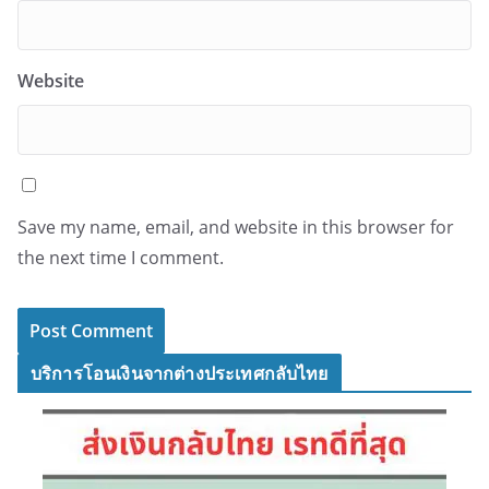
Website
Save my name, email, and website in this browser for
the next time I comment.
บริการโอนเงินจากต่างประเทศกลับไทย