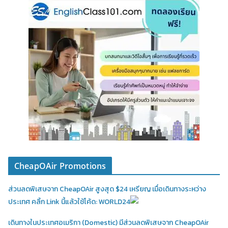
CheapOAir Promotions
ส่วนลดพิเสษจาก CheapOAir สูงสุด $24 เหรียญ เมื่อเดินทางระหว่าง
ประเทศ คลิ้ก Link นี้แล้วใช้โค้ด: WORLD24
เดินทางในประเทศอเมริกา (Domestic)
มีส่วนลดพิเสษจาก CheapOAir