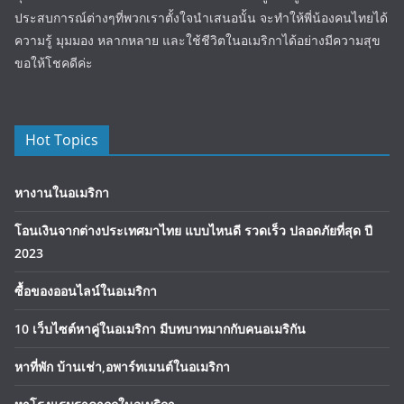
ประสบการณ์ต่างๆที่พวกเราตั้งใจนำเสนอนั้น จะทำให้พี่น้องคนไทยได้
ความรู้ มุมมอง หลากหลาย และใช้ชีวิตในอเมริกาได้อย่างมีความสุข
ขอให้โชคดีค่ะ
Hot Topics
หางานในอเมริกา
โอนเงินจากต่างประเทศมาไทย แบบไหนดี รวดเร็ว ปลอดภัยที่สุด ปี
2023
ซื้อของออนไลน์ในอเมริกา
10 เว็บไซต์หาคู่ในอเมริกา มีบทบาทมากกับคนอเมริกัน
หาที่พัก บ้านเช่า,อพาร์ทเมนต์ในอเมริกา