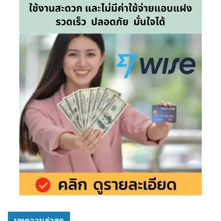
บทความล่าสุด