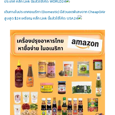
ประเทศ คลิ้ก Link นี้แล้วใช้โค้ด: WORLD24
เดินทางในประเทศอเมริกา (Domestic)
มีส่วนลดพิเสษจาก CheapOAir
สูงสุด $24 เหรียญ คลิ้ก Link นี้แล้วใช้โค้ด: USA24