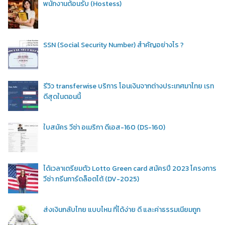
พนักงานต้อนรับ (Hostess)
SSN (Social Security Number) สำคัญอย่างไร ?
รีวิว transferwise บริการ โอนเงินจากต่างประเทศมาไทย เรท
ดีสุดในตอนนี้
ใบสมัคร วีซ่า อเมริกา ดีเอส-160 (DS-160)
ได้เวลาเตรียมตัว Lotto Green card สมัครปี 2023 โครงการ
วีซ่า กรีนการ์ดล็อตโต้ (DV-2025)
ส่งเงินกลับไทย แบบไหน ที่ได้ง่าย ดี และค่าธรรมเนียมถูก