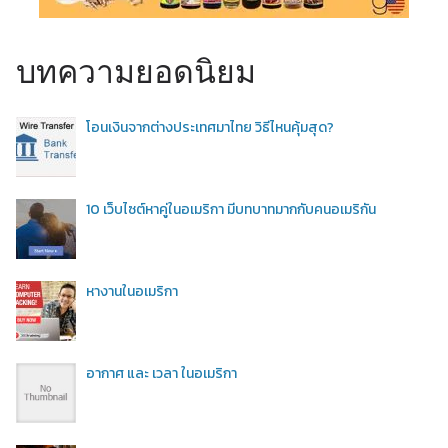
บทความยอดนิยม
โอนเงินจากต่างประเทศมาไทย วิธีไหนคุ้มสุด?
10 เว็บไซต์หาคู่ในอเมริกา มีบทบาทมากกับคนอเมริกัน
หางานในอเมริกา
อากาศ และ เวลา ในอเมริกา