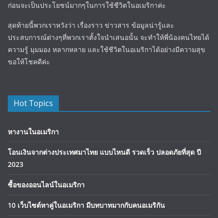
ก่อนจะเป็นประโยชน์มากๆในการใช้ชีวิตในอเมริกาค่ะ
สุดท้ายนี้พวกเราหวังว่า เรื่องราว ข่าวสาร ข้อมูลน่ารู้และ
ประสบการณ์ต่างๆที่พวกเราตั้งใจนำเสนอนั้น จะทำให้พี่น้องคนไทยได้
ความรู้ มุมมอง หลากหลาย และใช้ชีวิตในอเมริกาได้อย่างมีความสุข
ขอให้โชคดีค่ะ
Hot Topics
หางานในอเมริกา
โอนเงินจากต่างประเทศมาไทย แบบไหนดี รวดเร็ว ปลอดภัยที่สุด ปี
2023
ซื้อของออนไลน์ในอเมริกา
10 เว็บไซต์หาคู่ในอเมริกา มีบทบาทมากกับคนอเมริกัน