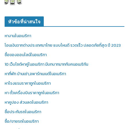
หัวข้อที่น่าสนใจ
หางานในอเมริกา
โอนเงินจากต่างประเทศมาไทย แบบไหนดี รวดเร็ว ปลอดภัยที่สุด ปี 2023
ซื้อของออนไลน์ในอเมริกา
10 เว็บไซต์หาคู่ในอเมริกา มีบทบาทมากกับคนอเมริกัน
หาที่พัก บ้านเช่า,อพาร์ทเมนต์ในอเมริกา
หาโรงแรมราคาถูกในอเมริกา
หา ตั๋วเครื่องบินราคาถูกในอเมริกา
หาคูปอง ส่วนลดในอเมริกา
ซื้อประกันรถในอเมริกา
ซื้อ/ขายรถในอเมริกา