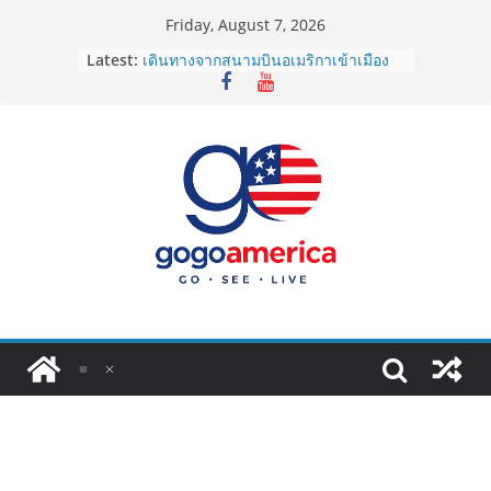
Skip
Friday, August 7, 2026
to
Latest:
เดินทางจากสนามบินอเมริกาเข้าเมือง
content
2026: LAX, JFK, SFO ไปยังไงดี?
Lotto Green Card 2027 ถูกระงับไม่มี
กำหนด! อัปเดตข่าวด่วนคนอยากย้าย
ประเทศต้องรู้
ซิมการ์ดอเมริกา 2026: ใช้ยี่ห้อไหนดี
ที่สุด? เปรียบเทียบครบจบในบทความ
เดียว
โอนเงินจากอเมริกากลับไทย ใช้วิธีไหน
ประหยัดและคุ้มที่สุดในปี 2026?
VPN สำหรับใช้ในอเมริกา 2026: ตัว
ไหนดี ปลอดภัย และราคาคุ้มค่าที่สุด?