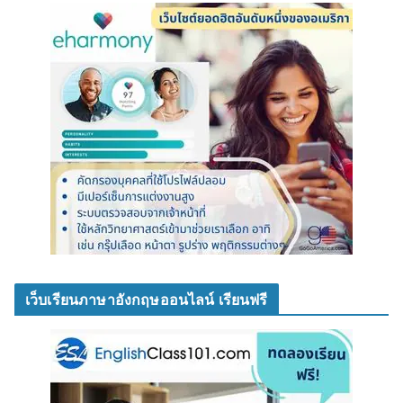
เว็บเรียนภาษาอังกฤษออนไลน์ เรียนฟรี