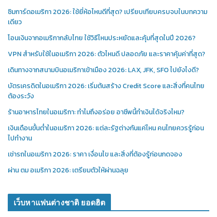
ซิมการ์ดอเมริกา 2026: ใช้ยี่ห้อไหนดีที่สุด? เปรียบเทียบครบจบในบทความ
เดียว
โอนเงินจากอเมริกากลับไทย ใช้วิธีไหนประหยัดและคุ้มที่สุดในปี 2026?
VPN สำหรับใช้ในอเมริกา 2026: ตัวไหนดี ปลอดภัย และราคาคุ้มค่าที่สุด?
เดินทางจากสนามบินอเมริกาเข้าเมือง 2026: LAX, JFK, SFO ไปยังไงดี?
บัตรเครดิตในอเมริกา 2026: เริ่มต้นสร้าง Credit Score และสิ่งที่คนไทย
ต้องระวัง
ร้านอาหารไทยในอเมริกา: ทำไมถึงอร่อย อาชีพนี้ทำเงินได้จริงไหม?
เงินเดือนขั้นต่ำในอเมริกา 2026: แต่ละรัฐต่างกันแค่ไหน คนไทยควรรู้ก่อน
ไปทำงาน
เช่ารถในอเมริกา 2026: ราคา เงื่อนไข และสิ่งที่ต้องรู้ก่อนกดจอง
ผ่าน ตม อเมริกา 2026: เตรียมตัวให้ผ่านฉลุย
เว็บหาแฟนต่างชาติ ยอดฮิต