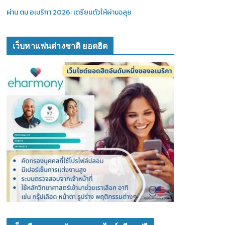
ผ่าน ตม อเมริกา 2026: เตรียมตัวให้ผ่านฉลุย
เว็บหาแฟนต่างชาติ ยอดฮิต