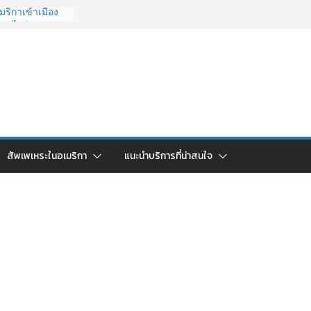
ริกาเข้าเมือง
ยังไงดี?
 ถูกระงับไม่มี
วนคนอยากย้าย
ช้ยี่ห้อไหนดี
รบจบในบทความ
ไทย ใช้วิธีไหน
ปี 2026?
กา 2026: ตัว
สัพเพเหระในอเมริกา
แนะนำบริการที่น่าสนใจ
ุ้มค่าที่สุด?