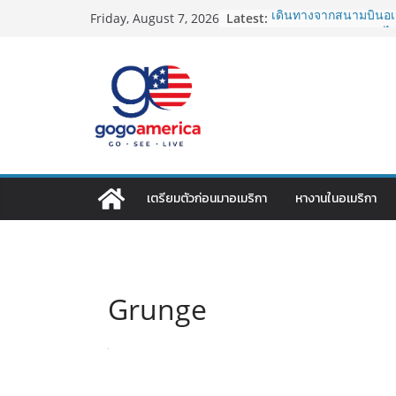
Skip
Latest:
เดินทางจากสนามบินอเม
Friday, August 7, 2026
to
2026: LAX, JFK, SFO ไป
Lotto Green Card 2027
content
กำหนด! อัปเดตข่าวด่
ประเทศต้องรู้
ซิมการ์ดอเมริกา 2026: ใ
ที่สุด? เปรียบเทียบค
เดียว
โอนเงินจากอเมริกากลับ
ประหยัดและคุ้มที่สุดใน
VPN สำหรับใช้ในอเมริ
เตรียมตัวก่อนมาอเมริกา
หางานในอเมริกา
ไหนดี ปลอดภัย และราคาค
Grunge