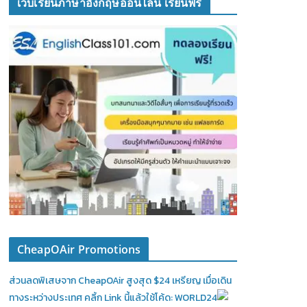
เว็บเรียนภาษาอังกฤษออนไลน์ เรียนฟรี
CheapOAir Promotions
ส่วนลดพิเสษจาก CheapOAir สูงสุด $24 เหรียญ เมื่อเดิน
ทางระหว่างประเทศ คลิ้ก Link นี้แล้วใช้โค้ด: WORLD24