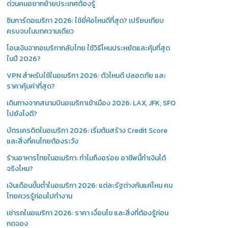
ด่วนคนอยากย้ายประเทศต้องรู้
ซิมการ์ดอเมริกา 2026: ใช้ยี่ห้อไหนดีที่สุด? เปรียบเทียบ
ครบจบในบทความเดียว
โอนเงินจากอเมริกากลับไทย ใช้วิธีไหนประหยัดและคุ้มที่สุด
ในปี 2026?
VPN สำหรับใช้ในอเมริกา 2026: ตัวไหนดี ปลอดภัย และ
ราคาคุ้มค่าที่สุด?
เดินทางจากสนามบินอเมริกาเข้าเมือง 2026: LAX, JFK, SFO
ไปยังไงดี?
บัตรเครดิตในอเมริกา 2026: เริ่มต้นสร้าง Credit Score
และสิ่งที่คนไทยต้องระวัง
ร้านอาหารไทยในอเมริกา: ทำไมถึงอร่อย อาชีพนี้ทำเงินได้
จริงไหม?
เงินเดือนขั้นต่ำในอเมริกา 2026: แต่ละรัฐต่างกันแค่ไหน คน
ไทยควรรู้ก่อนไปทำงาน
เช่ารถในอเมริกา 2026: ราคา เงื่อนไข และสิ่งที่ต้องรู้ก่อน
กดจอง