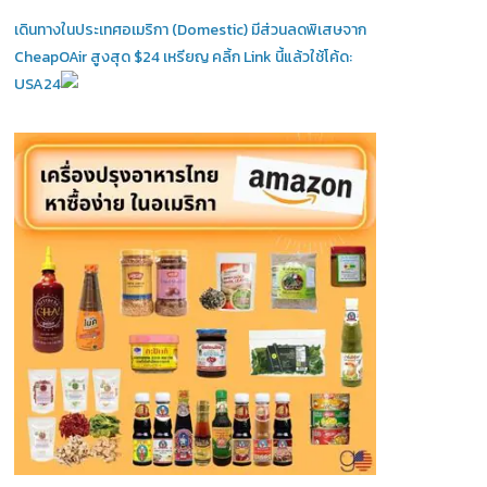
เดินทางในประเทศอเมริกา (Domestic)
มีส่วนลดพิเสษจาก
CheapOAir สูงสุด $24 เหรียญ คลิ้ก Link นี้แล้วใช้โค้ด:
USA24