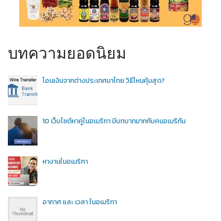
บทความยอดนิยม
โอนเงินจากต่างประเทศมาไทย วิธีไหนคุ้มสุด?
10 เว็บไซต์หาคู่ในอเมริกา มีบทบาทมากกับคนอเมริกัน
หางานในอเมริกา
อากาศ และ เวลา ในอเมริกา