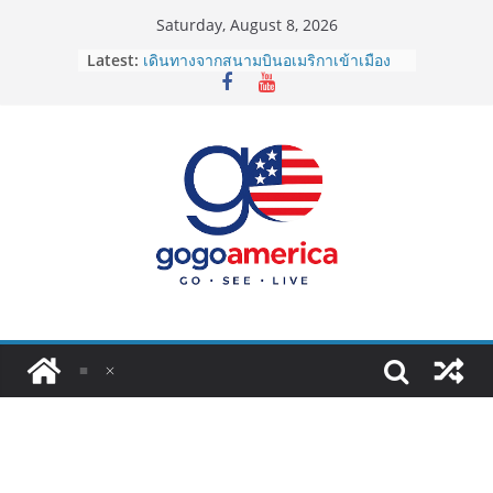
Skip
Saturday, August 8, 2026
to
Latest:
เดินทางจากสนามบินอเมริกาเข้าเมือง
content
2026: LAX, JFK, SFO ไปยังไงดี?
Lotto Green Card 2027 ถูกระงับไม่มี
กำหนด! อัปเดตข่าวด่วนคนอยากย้าย
ประเทศต้องรู้
ซิมการ์ดอเมริกา 2026: ใช้ยี่ห้อไหนดี
ที่สุด? เปรียบเทียบครบจบในบทความ
เดียว
โอนเงินจากอเมริกากลับไทย ใช้วิธีไหน
ประหยัดและคุ้มที่สุดในปี 2026?
VPN สำหรับใช้ในอเมริกา 2026: ตัว
ไหนดี ปลอดภัย และราคาคุ้มค่าที่สุด?