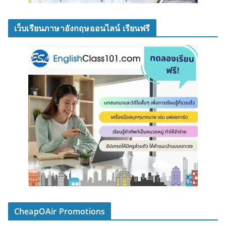
เว็บเรียนภาษาอังกฤษออนไลน์ เรียนฟรี
CheapOAir Promotions