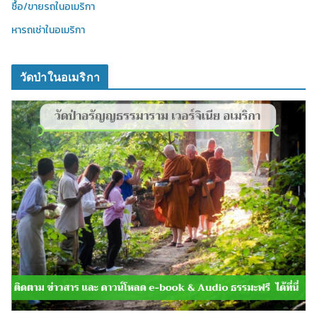
ซื้อ/ขายรถในอเมริกา
หารถเช่าในอเมริกา
วัดป่าในอเมริกา