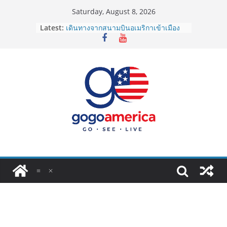
Skip
Saturday, August 8, 2026
to
Latest:
เดินทางจากสนามบินอเมริกาเข้าเมือง
content
2026: LAX, JFK, SFO ไปยังไงดี?
Lotto Green Card 2027 ถูกระงับไม่มี
กำหนด! อัปเดตข่าวด่วนคนอยากย้าย
ประเทศต้องรู้
ซิมการ์ดอเมริกา 2026: ใช้ยี่ห้อไหนดี
ที่สุด? เปรียบเทียบครบจบในบทความ
เดียว
โอนเงินจากอเมริกากลับไทย ใช้วิธีไหน
ประหยัดและคุ้มที่สุดในปี 2026?
VPN สำหรับใช้ในอเมริกา 2026: ตัว
ไหนดี ปลอดภัย และราคาคุ้มค่าที่สุด?