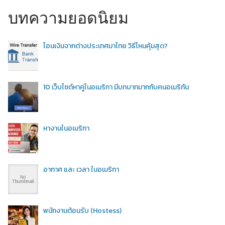
บทความยอดนิยม
โอนเงินจากต่างประเทศมาไทย วิธีไหนคุ้มสุด?
10 เว็บไซต์หาคู่ในอเมริกา มีบทบาทมากกับคนอเมริกัน
หางานในอเมริกา
อากาศ และ เวลา ในอเมริกา
พนักงานต้อนรับ (Hostess)