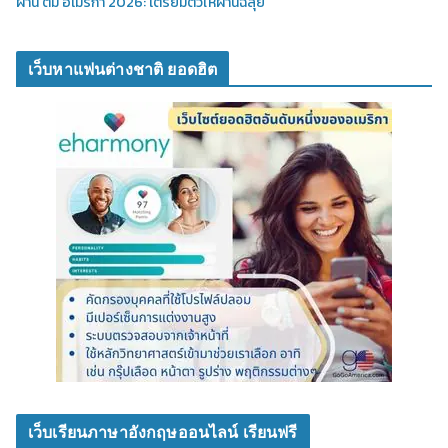
ผ่าน ตม อเมริกา 2026: เตรียมตัวให้ผ่านฉลุย
เว็บหาแฟนต่างชาติ ยอดฮิต
เว็บเรียนภาษาอังกฤษออนไลน์ เรียนฟรี