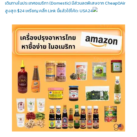
เดินทางในประเทศอเมริกา (Domestic)
มีส่วนลดพิเสษจาก CheapOAir
สูงสุด $24 เหรียญ คลิ้ก Link นี้แล้วใช้โค้ด: USA24