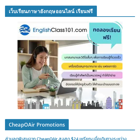
เว็บเรียนภาษาอังกฤษออนไลน์ เรียนฟรี
CheapOAir Promotions
ส่วนลดพิเสษจาก CheapOAir สูงสุด $24 เหรียญ เมื่อเดินทางระหว่าง