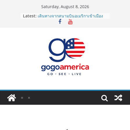
Skip
Saturday, August 8, 2026
to
Latest:
เดินทางจากสนามบินอเมริกาเข้าเมือง
content
2026: LAX, JFK, SFO ไปยังไงดี?
Lotto Green Card 2027 ถูกระงับไม่มี
กำหนด! อัปเดตข่าวด่วนคนอยากย้าย
ประเทศต้องรู้
ซิมการ์ดอเมริกา 2026: ใช้ยี่ห้อไหนดี
ที่สุด? เปรียบเทียบครบจบในบทความ
เดียว
โอนเงินจากอเมริกากลับไทย ใช้วิธีไหน
ประหยัดและคุ้มที่สุดในปี 2026?
VPN สำหรับใช้ในอเมริกา 2026: ตัว
ไหนดี ปลอดภัย และราคาคุ้มค่าที่สุด?