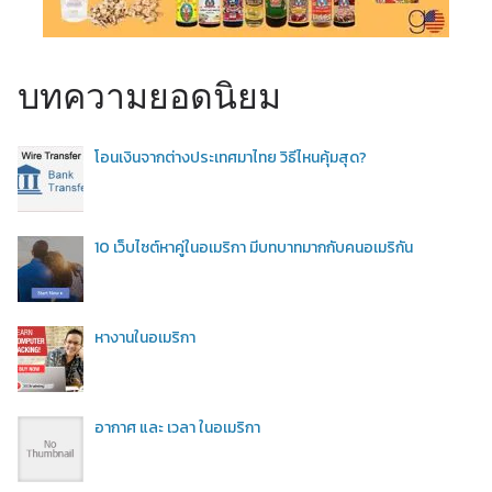
บทความยอดนิยม
โอนเงินจากต่างประเทศมาไทย วิธีไหนคุ้มสุด?
10 เว็บไซต์หาคู่ในอเมริกา มีบทบาทมากกับคนอเมริกัน
หางานในอเมริกา
อากาศ และ เวลา ในอเมริกา