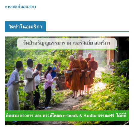
หารถเช่าในอเมริกา
วัดป่าในอเมริกา