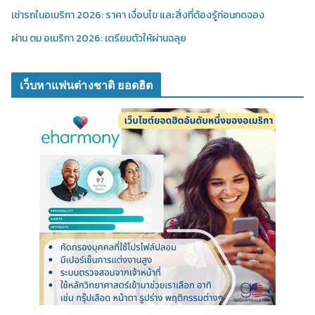
เช่ารถในอเมริกา 2026: ราคา เงื่อนไข และสิ่งที่ต้องรู้ก่อนกดจอง
ผ่าน ตม อเมริกา 2026: เตรียมตัวให้ผ่านฉลุย
เว็บหาแฟนต่างชาติ ยอดฮิต