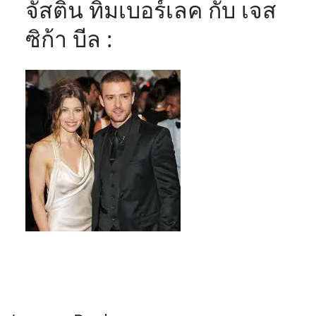
จัสติน ทิมเบอร์เลค กับ เจส
ซิก้า บีล :