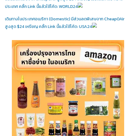
ประเทศ คลิ้ก Link นี้แล้วใช้โค้ด: WORLD24
เดินทางในประเทศอเมริกา (Domestic)
มีส่วนลดพิเสษจาก CheapOAir
สูงสุด $24 เหรียญ คลิ้ก Link นี้แล้วใช้โค้ด: USA24